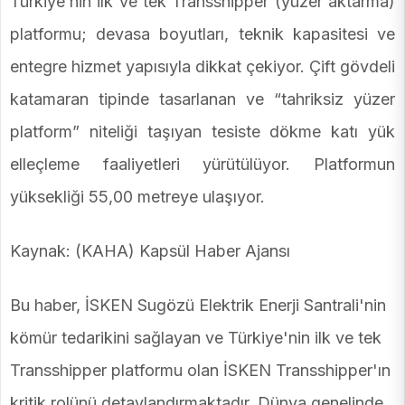
Türkiye’nin ilk ve tek Transshipper (yüzer aktarma)
platformu; devasa boyutları, teknik kapasitesi ve
entegre hizmet yapısıyla dikkat çekiyor. Çift gövdeli
katamaran tipinde tasarlanan ve “tahriksiz yüzer
platform” niteliği taşıyan tesiste dökme katı yük
elleçleme faaliyetleri yürütülüyor. Platformun
yüksekliği 55,00 metreye ulaşıyor.
Kaynak: (KAHA) Kapsül Haber Ajansı
Bu haber, İSKEN Sugözü Elektrik Enerji Santrali'nin
kömür tedarikini sağlayan ve Türkiye'nin ilk ve tek
Transshipper platformu olan İSKEN Transshipper'ın
kritik rolünü detaylandırmaktadır. Dünya genelinde