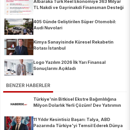
Albaraka Türk Reel Ekonomiye 363 Milyar
TL Nakdi ve Gayrinakdi Finansman Desteği
Sağladı
405 Günde Geliştirilen Süper Otomobil:
Audi Nuvolari
Kimya Sanayisinde Küresel Rekabetin
Rotası İstanbul
Logo Yazılım 2026 İlk Yarı Finansal
Sonuçlarını Açıkladı
BENZER HABERLER
Türkiye'nin Bitkisel Ekstre Bağımlılığına
Milyon Dolarlık Yerli Çözüm! Dev Yatırımın
Sırları
11 Yıldır Kesintisiz Başarı: Talya, ABD
Pazarında Türkiye'yi Temsil Ederek Dünya