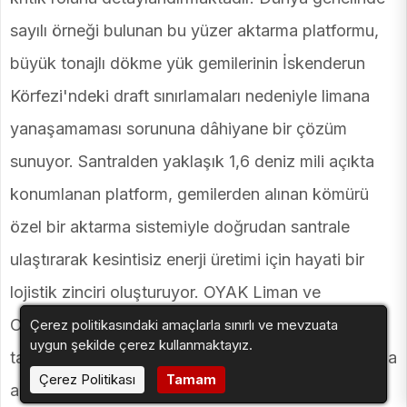
sayılı örneği bulunan bu yüzer aktarma platformu,
büyük tonajlı dökme yük gemilerinin İskenderun
Körfezi'ndeki draft sınırlamaları nedeniyle limana
yanaşamaması sorununa dâhiyane bir çözüm
sunuyor. Santralden yaklaşık 1,6 deniz mili açıkta
konumlanan platform, gemilerden alınan kömürü
özel bir aktarma sistemiyle doğrudan santrale
ulaştırarak kesintisiz enerji üretimi için hayati bir
lojistik zinciri oluşturuyor. OYAK Liman ve
Oldendorff ortaklığı bünyesindeki İSKOLDEN
Çerez politikasındaki amaçlarla sınırlı ve mevzuata
uygun şekilde çerez kullanmaktayız.
tarafından işletilen ve ARKAD Deniz Taşımacılığı'na
Çerez Politikası
Tamam
ait olan platform, 2002 yılından bu yana aralıksız