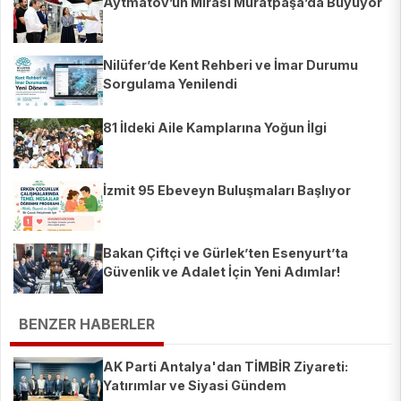
Aytmatov’un Mirası Muratpaşa’da Büyüyor
Nilüfer’de Kent Rehberi ve İmar Durumu
Sorgulama Yenilendi
81 İldeki Aile Kamplarına Yoğun İlgi
İzmit 95 Ebeveyn Buluşmaları Başlıyor
Bakan Çiftçi ve Gürlek’ten Esenyurt’ta
Güvenlik ve Adalet İçin Yeni Adımlar!
BENZER HABERLER
AK Parti Antalya'dan TİMBİR Ziyareti:
Yatırımlar ve Siyasi Gündem