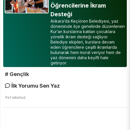
Öğrencilerine İkram
Desteği
Ankara’da Keçiören Belediyesi, yaz
döneminde ilçe genelinde düzenlenen
Kur’an kurslarına katılan çocuklara
yönelik ikram desteği sağlıyor.
Belediye ekipleri, kurslara devam
eden öğrencilere çeşitli ikramlarda
bulunarak hem moral veriyor hem de
yaz dönemini daha keyifli hale
getiriyor.
# Gençlik
İlk Yorumu Sen Yaz