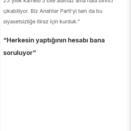
23 yıllık karnesi 5 bile alamaz ama hâlâ birinci
çıkabiliyor. Biz Anahtar Parti’yi tam da bu
siyasetsizliğe itiraz için kurduk.”
“Herkesin yaptığının hesabı bana
soruluyor”