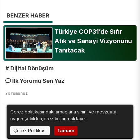
BENZER HABER
Türkiye COP31’de Sıfır
Atık ve Sanayi Vizyonunu
Tanıtacak
# Dijital Dönüşüm
İlk Yorumu Sen Yaz
Çerez politikasındaki amaçlarla sınırlı ve mevzuata
uygun şekilde çerez kullanmaktayız.
Çerez Politikası
Tamam