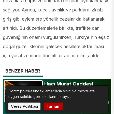
bozanlara hapis ve adli para cezaları uygulanmasını
sağlıyor. Ayrıca, kaçak avcılık ve parklara izinsiz
giriş gibi eylemlere yönelik cezalar da katlanarak
artırıldı. Bu düzenlemelerle birlikte, trafikte can
güvenliğinin önemi vurgulanırken, Türkiye'nin eşsiz
doğal güzelliklerinin gelecek nesillere aktarılması
için yasal zeminde önemli bir adım atılmış oldu.
BENZER HABER
Hacı Murat Caddesi
Çerez politikasındaki amaçlarla sınırlı ve mevzuata
Baştan Aşağı Yenileniyor
uygun şekilde çerez kullanmaktayız.
Büyükşehir Belediyesi, Dulkadiroğlu
ilçesinde Namık Kemal ve Yahya Kemal
Çerez Politikası
Tamam
mahallelerini birbirine bağlayan Hacı
Murat Caddesi’nde kapsamlı bir