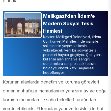
olacak.
Melikgazi’den İldem’e
Modern Sosyal Tesis
Hamlesi
Kayseri Melikgazi Belediyesi, İldem
Cumhuriyet Mahallesi’nde mahalle
sakinlerinin yaşam kalitesini
yükseltecek yeni bir sosyal tesis
projesini hayata geçiriyor. Çok yönlü
kullanım alanlarına ve zengin
donanımlara sahip olacak tesisin,
bölgeye önemli katkı sağlaması
hedefleniyor.
Korunan alanlarda denetim ve koruma görevleri
orman muhafaza memurlarının yanı sıra av ve doğa
koruma memurları ile saha bekçileri tarafından
yürütülebilecek. El konulan yapı ve tesisler derhal