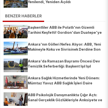
Yenilendi, Yeniden Açıldı
BENZER HABERLER
Başkentliler ABB ile Polatlı'nın Gizemli
Tarihini Keşfetti! Gordion'dan Duatepe'ye
Nefes Kesen Yolculuk
Ankara'nın Gölleri Nefes Alıyor: ABB, Yeni
Makineyle Koku ve Sivrisinek Derdine Son
Veriyor!
Ankara'da Ramazan Bayramı Öncesi Dev
Temizlik Seferberliği: Başkent Işıl Işıl
Olacak!
Ankara Sağlık Hizmetlerinde Yeni Dönem:
Mümtaz Yavuz ABB Sağlık İşleri Daire
Başkanı Oldu!
ABB Psikolojik Danışmanlıkta Çığır Açtı:
Sanal Gerçeklik Gözlükleriyle Anksiyete ve
Fobiler Artık Tarih Oluyor!