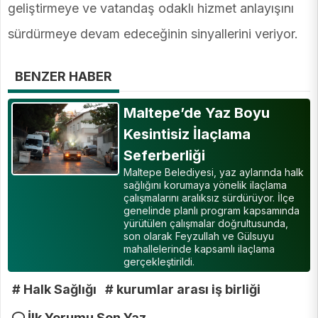
geliştirmeye ve vatandaş odaklı hizmet anlayışını
sürdürmeye devam edeceğinin sinyallerini veriyor.
BENZER HABER
Maltepe’de Yaz Boyu
Kesintisiz İlaçlama
Seferberliği
Maltepe Belediyesi, yaz aylarında halk
sağlığını korumaya yönelik ilaçlama
çalışmalarını aralıksız sürdürüyor. İlçe
genelinde planlı program kapsamında
yürütülen çalışmalar doğrultusunda,
son olarak Feyzullah ve Gülsuyu
mahallelerinde kapsamlı ilaçlama
gerçekleştirildi.
# Halk Sağlığı
# kurumlar arası iş birliği
İlk Yorumu Sen Yaz