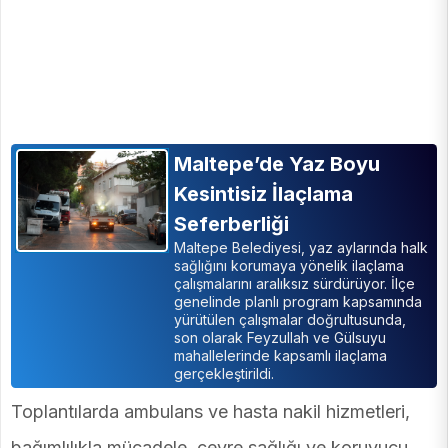
Maltepe’de Yaz Boyu
Kesintisiz İlaçlama
Seferberliği
Maltepe Belediyesi, yaz aylarında halk
sağlığını korumaya yönelik ilaçlama
çalışmalarını aralıksız sürdürüyor. İlçe
genelinde planlı program kapsamında
yürütülen çalışmalar doğrultusunda,
son olarak Feyzullah ve Gülsuyu
mahallelerinde kapsamlı ilaçlama
gerçekleştirildi.
Toplantılarda ambulans ve hasta nakil hizmetleri,
bağımlılıkla mücadele, çevre sağlığı ve koruyucu