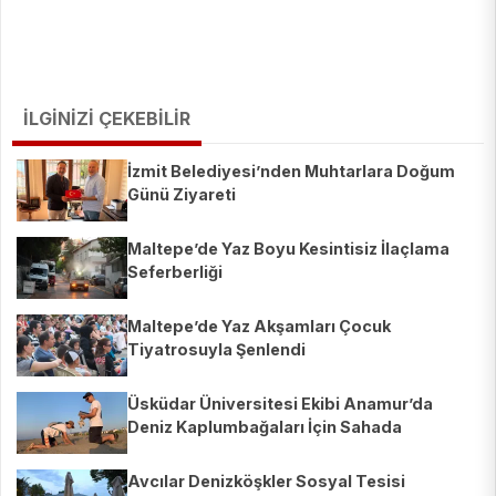
İLGİNİZİ ÇEKEBİLİR
İzmit Belediyesi’nden Muhtarlara Doğum
Günü Ziyareti
Maltepe’de Yaz Boyu Kesintisiz İlaçlama
Seferberliği
Maltepe’de Yaz Akşamları Çocuk
Tiyatrosuyla Şenlendi
Üsküdar Üniversitesi Ekibi Anamur’da
Deniz Kaplumbağaları İçin Sahada
Avcılar Denizköşkler Sosyal Tesisi