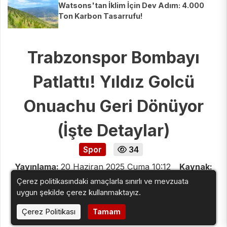
Watsons'tan İklim İçin Dev Adım: 4.000
Ton Karbon Tasarrufu!
Trabzonspor Bombayı
Patlattı! Yıldız Golcü
Onuachu Geri Dönüyor
(İşte Detaylar)
Spor
34
Yayınlama:
20 Haziran 2025 Cuma 10:12
Kaynak:
Birlik Haber Ajansı
Çerez politikasındaki amaçlarla sınırlı ve mevzuata
uygun şekilde çerez kullanmaktayız.
Çerez Politikası
Tamam