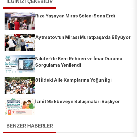
İLGİNİZİ ÇEKEBİLİR
Rize Yaşayan Miras Şöleni Sona Erdi
Aytmatov’un Mirası Muratpaşa’da Büyüyor
Nilüfer’de Kent Rehberi ve İmar Durumu
Sorgulama Yenilendi
81 İldeki Aile Kamplarına Yoğun İlgi
İzmit 95 Ebeveyn Buluşmaları Başlıyor
BENZER HABERLER