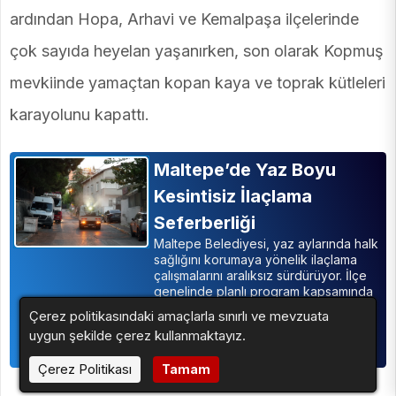
ardından Hopa, Arhavi ve Kemalpaşa ilçelerinde
çok sayıda heyelan yaşanırken, son olarak Kopmuş
mevkiinde yamaçtan kopan kaya ve toprak kütleleri
karayolunu kapattı.
Maltepe’de Yaz Boyu
Kesintisiz İlaçlama
Seferberliği
Maltepe Belediyesi, yaz aylarında halk
sağlığını korumaya yönelik ilaçlama
çalışmalarını aralıksız sürdürüyor. İlçe
genelinde planlı program kapsamında
yürütülen çalışmalar doğrultusunda,
Çerez politikasındaki amaçlarla sınırlı ve mevzuata
son olarak Feyzullah ve Gülsuyu
uygun şekilde çerez kullanmaktayız.
mahallelerinde kapsamlı ilaçlama
gerçekleştirildi.
Çerez Politikası
Tamam