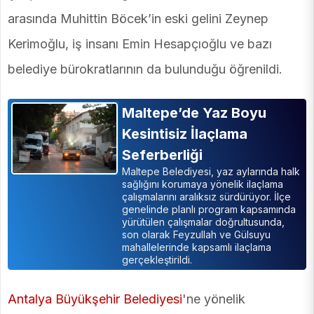
arasında Muhittin Böcek’in eski gelini Zeynep
Kerimoğlu, iş insanı Emin Hesapçıoğlu ve bazı
belediye bürokratlarının da bulunduğu öğrenildi.
Maltepe’de Yaz Boyu
Kesintisiz İlaçlama
Seferberliği
Maltepe Belediyesi, yaz aylarında halk
sağlığını korumaya yönelik ilaçlama
çalışmalarını aralıksız sürdürüyor. İlçe
genelinde planlı program kapsamında
yürütülen çalışmalar doğrultusunda,
son olarak Feyzullah ve Gülsuyu
mahallelerinde kapsamlı ilaçlama
gerçekleştirildi.
Antalya Büyükşehir Belediyesi
'ne yönelik