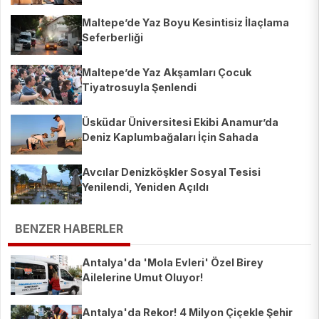
Maltepe’de Yaz Boyu Kesintisiz İlaçlama
Seferberliği
Maltepe’de Yaz Akşamları Çocuk
Tiyatrosuyla Şenlendi
Üsküdar Üniversitesi Ekibi Anamur’da
Deniz Kaplumbağaları İçin Sahada
Avcılar Denizköşkler Sosyal Tesisi
Yenilendi, Yeniden Açıldı
BENZER HABERLER
Antalya'da 'Mola Evleri' Özel Birey
Ailelerine Umut Oluyor!
Antalya'da Rekor! 4 Milyon Çiçekle Şehir