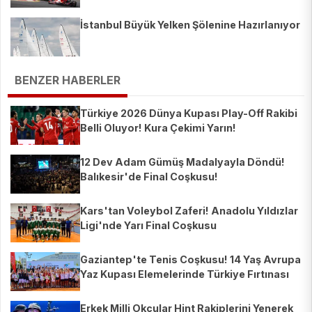
İstanbul Büyük Yelken Şölenine Hazırlanıyor
BENZER HABERLER
Türkiye 2026 Dünya Kupası Play-Off Rakibi
Belli Oluyor! Kura Çekimi Yarın!
12 Dev Adam Gümüş Madalyayla Döndü!
Balıkesir'de Final Coşkusu!
Kars'tan Voleybol Zaferi! Anadolu Yıldızlar
Ligi'nde Yarı Final Coşkusu
Gaziantep'te Tenis Coşkusu! 14 Yaş Avrupa
Yaz Kupası Elemelerinde Türkiye Fırtınası
Esti!
Erkek Milli Okçular Hint Rakiplerini Yenerek