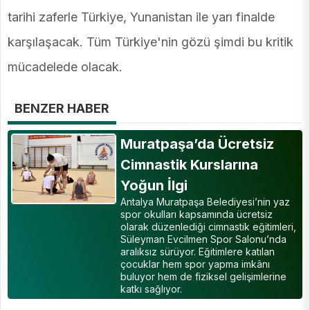
tarihi zaferle Türkiye, Yunanistan ile yarı finalde
karşılaşacak. Tüm Türkiye'nin gözü şimdi bu kritik
mücadelede olacak.
BENZER HABER
Muratpaşa’da Ücretsiz
Cimnastik Kurslarına
Yoğun İlgi
Antalya Muratpaşa Belediyesi’nin yaz
spor okulları kapsamında ücretsiz
olarak düzenlediği cimnastik eğitimleri,
Süleyman Evcilmen Spor Salonu’nda
aralıksız sürüyor. Eğitimlere katılan
çocuklar hem spor yapma imkânı
buluyor hem de fiziksel gelişimlerine
katkı sağlıyor.