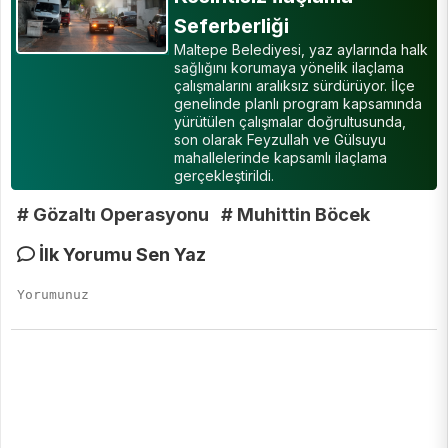
Seferberliği
Maltepe Belediyesi, yaz aylarında halk
sağlığını korumaya yönelik ilaçlama
çalışmalarını aralıksız sürdürüyor. İlçe
genelinde planlı program kapsamında
yürütülen çalışmalar doğrultusunda,
son olarak Feyzullah ve Gülsuyu
mahallelerinde kapsamlı ilaçlama
gerçekleştirildi.
# Gözaltı Operasyonu
# Muhittin Böcek
İlk Yorumu Sen Yaz