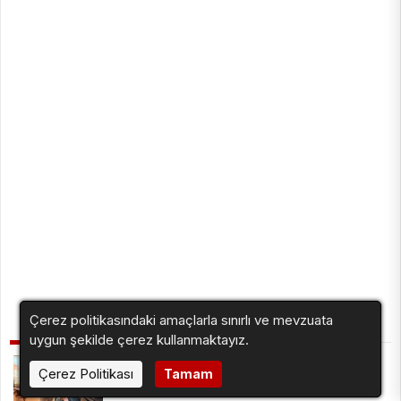
Çerez politikasındaki amaçlarla sınırlı ve mevzuata
İLGİNİZİ ÇEKEBİLİR
uygun şekilde çerez kullanmaktayız.
İzmit Belediyesi’nden Muhtarlara Doğum
Çerez Politikası
Tamam
Günü Ziyareti