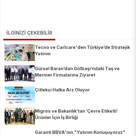
İLGİNİZİ ÇEKEBİLİR
Tecno ve Carlcare'den Türkiye’de Stratejik
Yatırım
Gürsel Baran’dan Gölbaşı’ndaki Taş ve
Mermer Firmalarına Ziyaret
Çitlekçi Halka Arz Oluyor
Migros ve Bakanlık’tan ‘Çevre Etiketli’
Ürünler İçin İş Birliği
Garanti BBVA'nın "Yatırım Konuşuyoruz"