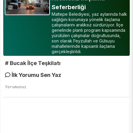
Seferberliği
Maltepe Belediyesi, yaz aylarında halk
sağlığını korumaya yönelik ilaçlama
çalışmalarını aralıksız sürdürüyor. İlçe
genelinde planlı program kapsamında
yürütülen çalışmalar doğrultusunda,
son olarak Feyzullah ve Gülsuyu
mahallelerinde kapsamlı ilaçlama
gerçekleştirildi.
# Bucak İlçe Teşkilatı
İlk Yorumu Sen Yaz