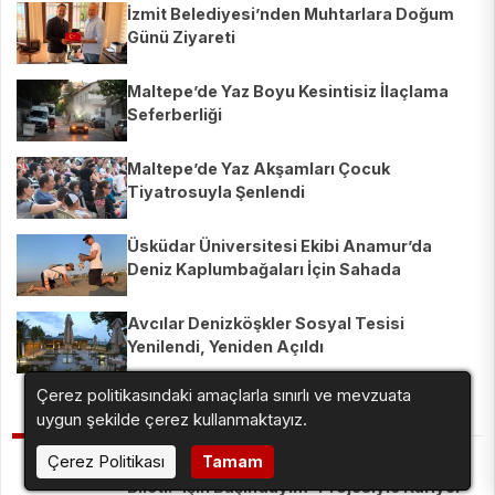
İzmit Belediyesi’nden Muhtarlara Doğum
Günü Ziyareti
Maltepe’de Yaz Boyu Kesintisiz İlaçlama
Seferberliği
Maltepe’de Yaz Akşamları Çocuk
Tiyatrosuyla Şenlendi
Üsküdar Üniversitesi Ekibi Anamur’da
Deniz Kaplumbağaları İçin Sahada
Avcılar Denizköşkler Sosyal Tesisi
Yenilendi, Yeniden Açıldı
Çerez politikasındaki amaçlarla sınırlı ve mevzuata
BENZER HABERLER
uygun şekilde çerez kullanmaktayız.
Çerez Politikası
Tamam
Borçelik'ten Gençlere İş Dünyasına Giriş
Bileti: 'İşin Başındayım' Projesiyle Kariyer