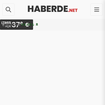
37°
İZMIR
STERLIN
64.48 ₺
Açık