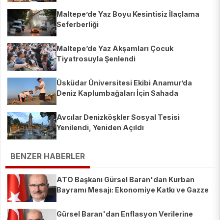
Maltepe’de Yaz Boyu Kesintisiz İlaçlama
Seferberliği
Maltepe’de Yaz Akşamları Çocuk
Tiyatrosuyla Şenlendi
Üsküdar Üniversitesi Ekibi Anamur’da
Deniz Kaplumbağaları İçin Sahada
Avcılar Denizköşkler Sosyal Tesisi
Yenilendi, Yeniden Açıldı
BENZER HABERLER
ATO Başkanı Gürsel Baran'dan Kurban
Bayramı Mesajı: Ekonomiye Katkı ve Gazze
Vurgusu Dikkat Çekti!
Gürsel Baran'dan Enflasyon Verilerine