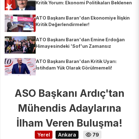
Kritik Yorum: Ekonomi Politikaları Beklenen
Etkiyi Gösteriyor mu?
ATO Başkanı Baran'dan Ekonomiye İlişkin
Kritik Değerlendirmeler!
ATO Başkanı Baran'dan Emine Erdoğan
Himayesindeki 'Sof'un Zamansız
Yolculuğu' Sergisine Ziyaret!
ATO Başkanı Baran'dan Kritik Uyarı:
İstihdam Yük Olarak Görülmemeli!
ASO Başkanı Ardıç'tan
Mühendis Adaylarına
İlham Veren Buluşma!
Yerel
Ankara
79