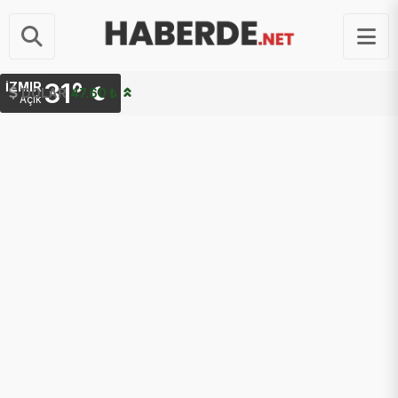
31°
İZMIR
EURO
54.98 ₺
DOLAR
47.60 ₺
Açık