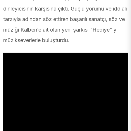
dinleyicisinin karşısına çıktı. Güçlü yorumu ve iddialı
tarzıyla adından söz ettiren başarılı sanatçı, söz ve
müziği Kalben’e ait olan yeni şarkısı “Hediye” yi
müzikseverlerle buluşturdu.