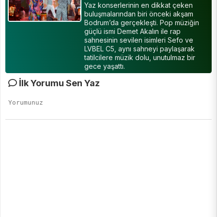
Yaz konserlerinin en dikkat çeken
buluşmalarından biri önceki akşam
Bodrum’da gerçekleşti. Pop müziğin
güçlü ismi Demet Akalın ile rap
sahnesinin sevilen isimleri Sefo ve
LVBEL C5, aynı sahneyi paylaşarak
tatilcilere müzik dolu, unutulmaz bir
gece yaşattı.
İlk Yorumu Sen Yaz