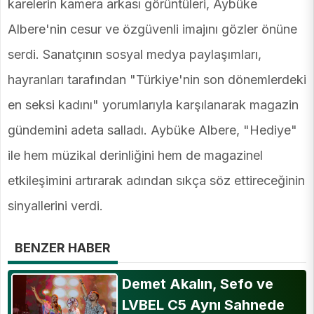
karelerin kamera arkası görüntüleri, Aybüke
Albere'nin cesur ve özgüvenli imajını gözler önüne
serdi. Sanatçının sosyal medya paylaşımları,
hayranları tarafından "Türkiye'nin son dönemlerdeki
en seksi kadını" yorumlarıyla karşılanarak magazin
gündemini adeta salladı. Aybüke Albere, "Hediye"
ile hem müzikal derinliğini hem de magazinel
etkileşimini artırarak adından sıkça söz ettireceğinin
sinyallerini verdi.
BENZER HABER
Demet Akalın, Sefo ve
LVBEL C5 Aynı Sahnede