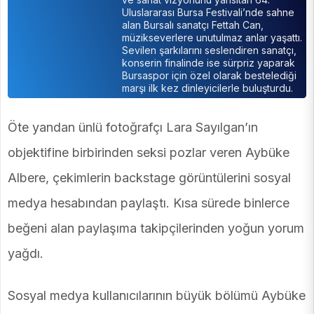
Uluslararası Bursa Festivali’nde sahne
alan Bursalı sanatçı Fettah Can,
müzikseverlere unutulmaz anlar yaşattı.
Sevilen şarkılarını seslendiren sanatçı,
konserin finalinde ise sürpriz yaparak
Bursaspor için özel olarak bestelediği
marşı ilk kez dinleyicilerle buluşturdu.
Öte yandan ünlü fotoğrafçı Lara Sayılgan’ın
objektifine birbirinden seksi pozlar veren Aybüke
Albere, çekimlerin backstage görüntülerini sosyal
medya hesabından paylaştı. Kısa sürede binlerce
beğeni alan paylaşıma takipçilerinden yoğun yorum
yağdı.
Sosyal medya kullanıcılarının büyük bölümü Aybüke