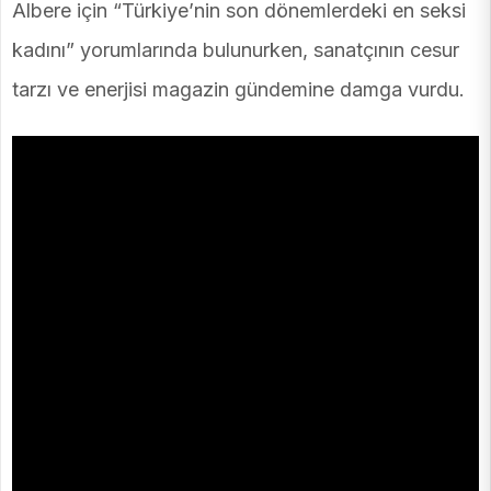
Albere için “Türkiye’nin son dönemlerdeki en seksi
kadını” yorumlarında bulunurken, sanatçının cesur
tarzı ve enerjisi magazin gündemine damga vurdu.