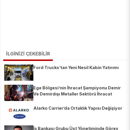
İLGİNİZİ ÇEKEBİLİR
Ford Trucks’tan Yeni Nesil Kabin Yatırımı
Ege Bölgesi’nin İhracat Şampiyonu Demir
Ve Demirdışı Metaller Sektörü İhracat
Şampiyonları Listesinde 28 Firmayla Yerini
Aldı
Alarko Carrier’da Ortaklık Yapısı Değişiyor
İş Bankası Grubu Üst Yönetiminde Görev