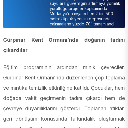
suyu arz güvenliğini artırmaya yönelik
yürüttüğü projeler kapsamında
Mudanya’da inşa edilen 2 bin 500
metreküplük yeni su deposunda
çalışmaların yüzde 70’i tamamlandı.
Gürpınar Kent Ormanı’nda doğanın tadını
çıkardılar
Eğitim programının ardından minik çevreciler,
Gürpınar Kent Ormanı’nda düzenlenen çöp toplama
ve mıntıka temizlik etkinliğine katıldı. Çocuklar, hem
doğada vakit geçirmenin tadını çıkardı hem de
çevreye duyarlılıklarını gösterdi. Toplanan atıklar,
geri dönüşüm konusunda farkındalık oluşturmak