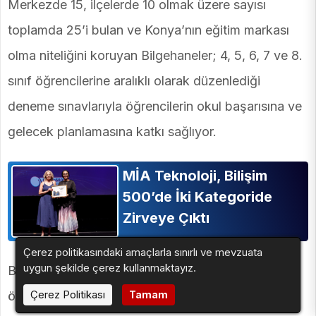
Merkezde 15, ilçelerde 10 olmak üzere sayısı
toplamda 25’i bulan ve Konya’nın eğitim markası
olma niteliğini koruyan Bilgehaneler; 4, 5, 6, 7 ve 8.
sınıf öğrencilerine aralıklı olarak düzenlediği
deneme sınavlarıyla öğrencilerin okul başarısına ve
gelecek planlamasına katkı sağlıyor.
MİA Teknoloji, Bilişim
500’de İki Kategoride
Zirveye Çıktı
Çerez politikasındaki amaçlarla sınırlı ve mevzuata
uygun şekilde çerez kullanmaktayız.
Bilgehanelerde hâlihazırda eğitim alan 13.500
Çerez Politikası
öğrenci, dönem başından bu yana düzenlenen
Tamam