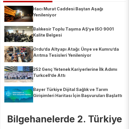
Hacı Murat Caddesi Baştan Aşağı
Yenileniyor
Balıkesir Toplu Taşıma AŞ’ye ISO 9001
Kalite Belgesi
Ordu’da Altyapı Atağı: Ünye ve Kumru’da
Arıtma Tesisleri Yenileniyor
252 Genç Yetenek Kariyerlerine İlk Adımı
Turkcell’de Attı
Bayer Türkiye Dijital Sağlık ve Tarım
Girişimleri Haritası İçin Başvuruları Başlattı
Bilgehanelerde 2. Türkiye