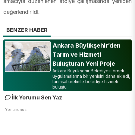
amacıyla düzenlenen atölye çalışmasında yeniden
değerlendirildi.
BENZER HABER
Ankara Büyükşehir’den
Tarım ve Hizmeti
Buluşturan Yeni Proje
Ankara Büyükşehir Belediyesi örnek
uygulamalarına bir yenisini daha ekledi,
tarımsal üretimle belediye hizmeti
buluştu.
İlk Yorumu Sen Yaz