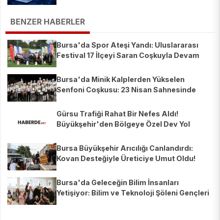
BENZER HABERLER
Bursa'da Spor Ateşi Yandı: Uluslararası
Festival 17 İlçeyi Saran Coşkuyla Devam
Ediyor!
Bursa'da Minik Kalplerden Yükselen
Senfoni Coşkusu: 23 Nisan Sahnesinde
Unutulmaz Anlar!
Gürsu Trafiği Rahat Bir Nefes Aldı!
Büyükşehir'den Bölgeye Özel Dev Yol
Hamlesi
Bursa Büyükşehir Arıcılığı Canlandırdı:
Kovan Desteğiyle Üreticiye Umut Oldu!
Bursa'da Geleceğin Bilim İnsanları
Yetişiyor: Bilim ve Teknoloji Şöleni Gençleri
Büyüledi!