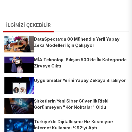
İLGİNİZİ ÇEKEBİLİR
DataSpecta’da 80 Mühendis Yerli Yapay
Zeka Modelleri İçin Çalışıyor
MİA Teknoloji, Bilişim 500’de İki Kategoride
Zirveye Çıktı
Uygulamalar Yerini Yapay Zekaya Bırakıyor
Şirketlerin Yeni Siber Güvenlik Riski
Görünmeyen "Kör Noktalar" Oldu
Türkiye’de Dijitalleşme Hız Kesmiyor:
İnternet Kullanımı %92’yi Aştı