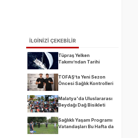
İLGİNİZİ ÇEKEBİLİR
Tüpraş Yelken
Takımı’ndan Tarihi
Şampiyonluk
TOFAŞ’ta Yeni Sezon
Öncesi Sağlık Kontrolleri
Başladı
Malatya'da Uluslararası
Beydağı Dağ Bisikleti
Yarışı Kortejle Başladı
Sağlıklı Yaşam Programı
Vatandaşları Bu Hafta da
Sporla Buluşturdu