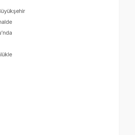
Büyükşehir
nalde
u’nda
lükle