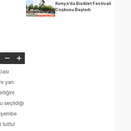
Konya’da Bisiklet Festivali
Coşkusu Başladı
pası
ı yarı
rliğini
 seçildiği
erşembe
 tuttu!