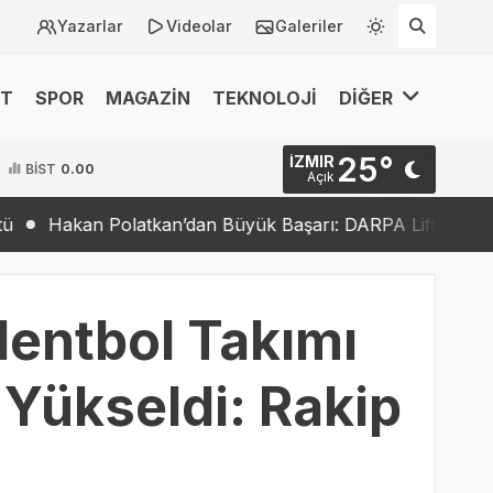
Yazarlar
Videolar
Galeriler
ET
SPOR
MAGAZİN
TEKNOLOJİ
DİĞER
25°
İZMIR
BİST
0.00
Açık
 Polatkan’dan Büyük Başarı: DARPA Lift Challenge’da Fina
Hentbol Takımı
 Yükseldi: Rakip