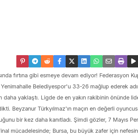
ında fırtına gibi esmeye devam ediyor! Federasyon Ku
la Yenimahalle Belediyespor'u 33-26 mağlup ederek adın
m daha yaklaştı. Ligde de en yakın rakibinin önünde lide
dikti. Beyzanur Türkyılmaz'ın maçın en değerli oyuncusu
lduğunu bir kez daha kanıtladı. Şimdi gözler, 7 Mayıs P
inal mücadelesinde; Bursa, bu büyük zafer için nefesini