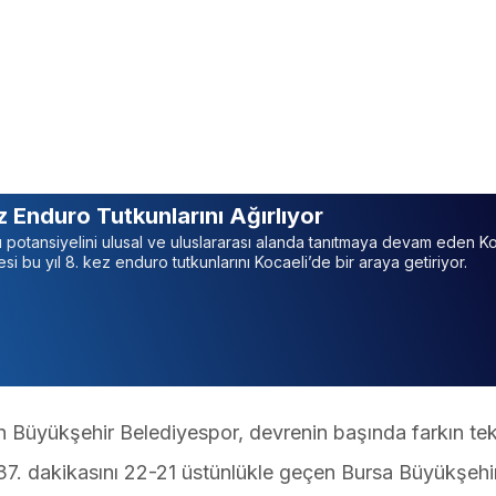
z Enduro Tutkunlarını Ağırlıyor
ı potansiyelini ulusal ve uluslararası alanda tanıtmaya devam eden K
i bu yıl 8. kez enduro tutkunlarını Kocaeli’de bir araya getiriyor.
en Büyükşehir Belediyespor, devrenin başında farkın tek
37. dakikasını 22-21 üstünlükle geçen Bursa Büyükşehi