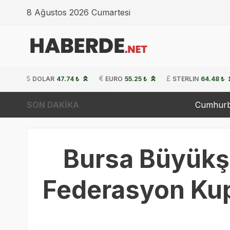
8 Ağustos 2026 Cumartesi
DOLAR
47.74 ₺
EURO
55.25 ₺
STERLIN
64.48 ₺
SON DAKİKA
Cumhurbaşkanı Erdo
Bursa Büyükşe
Federasyon Kupa