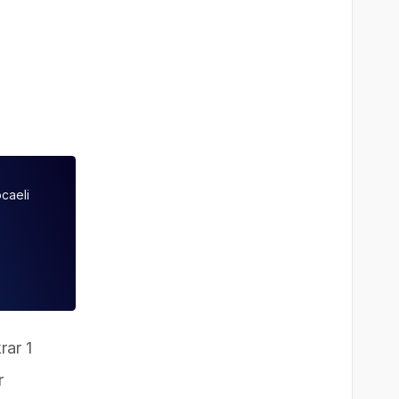
ocaeli
rar 1
r