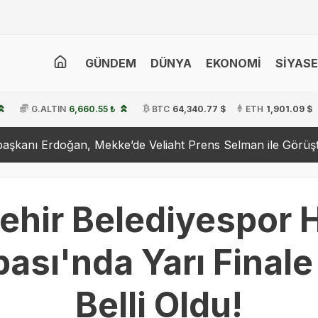
GÜNDEM
DÜNYA
EKONOMİ
SİYAS
G.ALTIN
6,660.55 ₺
BTC
64,340.77 $
ETH
1,901.09 $
ğan, Mekke’de Veliaht Prens Selman ile Görüştü
Hakan
hir Belediyespor 
sı'nda Yarı Finale
Belli Oldu!