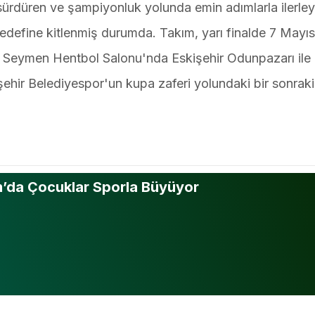
 sürdüren ve şampiyonluk yolunda emin adımlarla ilerley
hedefine kitlenmiş durumda. Takım, yarı finalde 7 Mayı
 Seymen Hentbol Salonu'nda Eskişehir Odunpazarı ile
şehir Belediyespor'un kupa zaferi yolundaki bir sonrak
ım’da Çocuklar Sporla Büyüyor