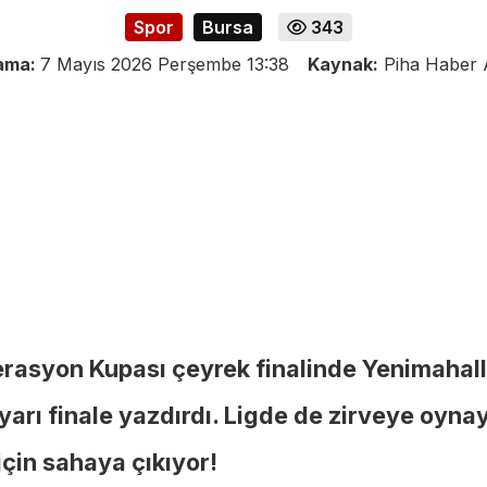
Spor
Bursa
343
lama:
7 Mayıs 2026 Perşembe 13:38
Kaynak:
Piha Haber 
rasyon Kupası çeyrek finalinde Yenimahal
arı finale yazdırdı. Ligde de zirveye oyna
çin sahaya çıkıyor!