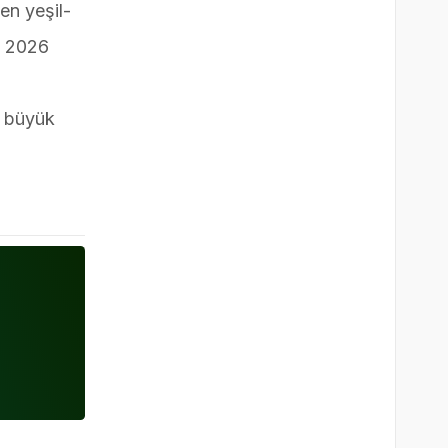
en yeşil-
s 2026
i büyük