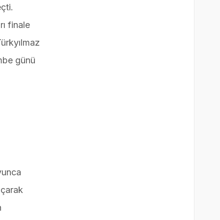
çti.
ı finale
Türkyılmaz
embe günü
yunca
 açarak
n