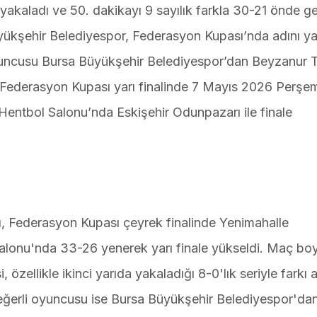
 yakaladı ve 50. dakikayı 9 sayılık farkla 30-21 önde ge
kşehir Belediyespor, Federasyon Kupası’nda adını yar
oyuncusu Bursa Büyükşehir Belediyespor’dan Beyzanur 
ıl Federasyon Kupası yarı finalinde 7 Mayıs 2026 Perş
Hentbol Salonu’nda Eskişehir Odunpazarı ile finale
, Federasyon Kupası çeyrek finalinde Yenimahalle
lonu'nda 33-26 yenerek yarı finale yükseldi. Maç bo
 özellikle ikinci yarıda yakaladığı 8-0'lık seriyle farkı
değerli oyuncusu ise Bursa Büyükşehir Belediyespor'da