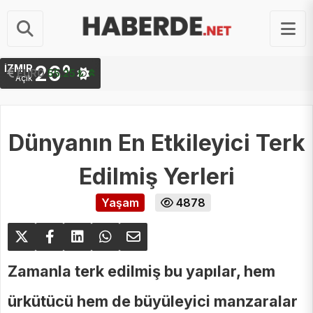
26°
İZMIR
STERLIN
64.48 ₺
Açık
Dünyanın En Etkileyici Terk
Edilmiş Yerleri
Yaşam
4878
Zamanla terk edilmiş bu yapılar, hem
ürkütücü hem de büyüleyici manzaralar