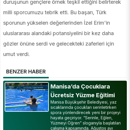
duruşunun gençlere örnek teşkil ettiğini belirterek
milli sporcumuzu tebrik etti. Bu başarı, Türk
sporunun yükselen değerlerinden İzel Erim'in
uluslararası alandaki potansiyelini bir kez daha
gözler önüne serdi ve gelecekteki zaferleri için
umut verdi.
BENZER HABER
Manisa’da Çocuklara
Ücretsiz Yüzme Eğitimi
Manisa Büyükşehir Belediyesi, yaz
sıcaklarında çocukları serinletirken
spora yönlendirecek yeni bir projeyi
hayata geçiriyor. “Serinle, Eğlen,
Yüzmeyi Öğren” sloganıyla başlatılan
çalışma kapsamında, Ağustos ayı