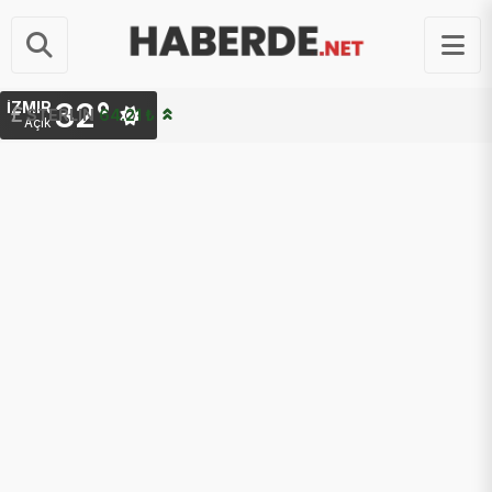
32°
İZMIR
STERLIN
64.21 ₺
Açık