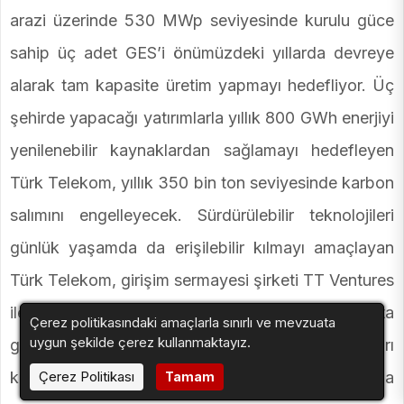
arazi üzerinde 530 MWp seviyesinde kurulu güce
sahip üç adet GES’i önümüzdeki yıllarda devreye
alarak tam kapasite üretim yapmayı hedefliyor. Üç
şehirde yapacağı yatırımlarla yıllık 800 GWh enerjiyi
yenilenebilir kaynaklardan sağlamayı hedefleyen
Türk Telekom, yıllık 350 bin ton seviyesinde karbon
salımını engelleyecek. Sürdürülebilir teknolojileri
günlük yaşamda da erişilebilir kılmayı amaçlayan
Türk Telekom, girişim sermayesi şirketi TT Ventures
ile E4 Şarj – Elektrikli Araç Şarj Ağı projesini hayata
Çerez politikasındaki amaçlarla sınırlı ve mevzuata
uygun şekilde çerez kullanmaktayız.
geçirdi. Türkiye’nin dört bir yanında şarj istasyonları
Çerez Politikası
kuran Türk Telekom, elektrikli araç kullanıcılarına
Tamam