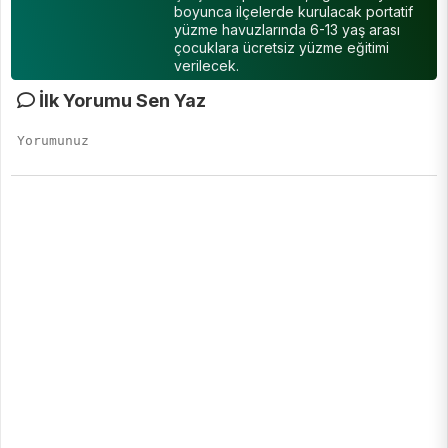
boyunca ilçelerde kurulacak portatif
yüzme havuzlarında 6-13 yaş arası
çocuklara ücretsiz yüzme eğitimi
verilecek.
İlk Yorumu Sen Yaz