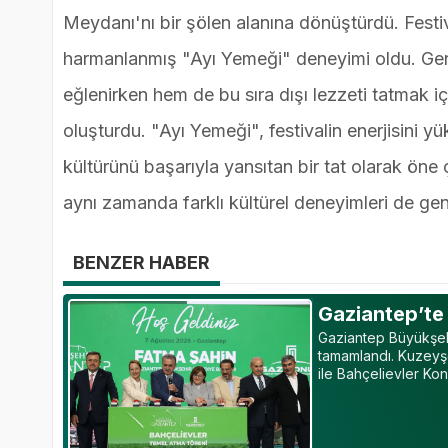
Meydanı'nı bir şölen alanına dönüştürdü. Festiv
harmanlanmış "Ayı Yemeği" deneyimi oldu. Genç
eğlenirken hem de bu sıra dışı lezzeti tatmak i
oluşturdu. "Ayı Yemeği", festivalin enerjisini 
kültürünü başarıyla yansıtan bir tat olarak öne ç
aynı zamanda farklı kültürel deneyimleri de ge
BENZER HABER
Gaziantep’te
Gaziantep Büyükşehi
tamamlandı. Kuzeyşe
ile Bahçelievler Ko