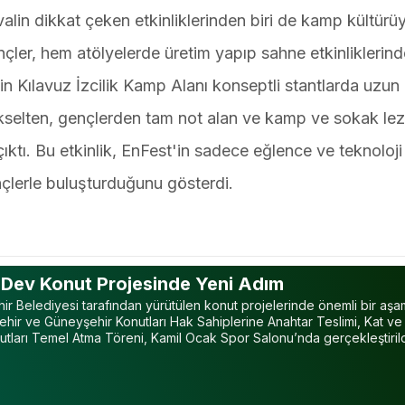
alin dikkat çeken etkinliklerinden biri de kamp kültürüy
ler, hem atölyelerde üretim yapıp sahne etkinliklerind
çin Kılavuz İzcilik Kamp Alanı konseptli stantlarda uzun
yükselten, gençlerden tam not alan ve kamp ve sokak lez
ıktı. Bu etkinlik, EnFest'in sadece eğlence ve teknoloji 
nçlerle buluşturduğunu gösterdi.
 Dev Konut Projesinde Yeni Adım
r Belediyesi tarafından yürütülen konut projelerinde önemli bir aş
hir ve Güneyşehir Konutları Hak Sahiplerine Anahtar Teslimi, Kat ve
nutları Temel Atma Töreni, Kamil Ocak Spor Salonu’nda gerçekleştirild