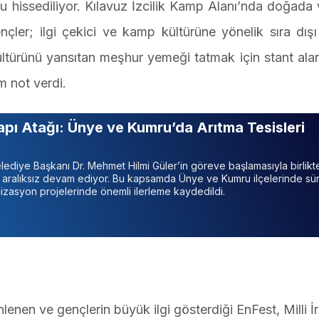
oyu hissediliyor. Kılavuz İzcilik Kamp Alanı’nda doğad
çler; ilgi çekici ve kamp kültürüne yönelik sıra dışı
ültürünü yansıtan meşhur yemeği tatmak için stant ala
m not verdi.
pı Atağı: Ünye ve Kumru’da Arıtma Tesisleri
ediye Başkanı Dr. Mehmet Hilmi Güler’in göreve başlamasıyla birlikt
r aralıksız devam ediyor. Bu kapsamda Ünye ve Kumru ilçelerinde sü
nizasyon projelerinde önemli ilerleme kaydedildi.
enen ve gençlerin büyük ilgi gösterdiği EnFest, Milli İ