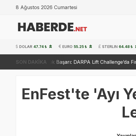
8 Ağustos 2026 Cumartesi
DOLAR
47.74 ₺
EURO
55.25 ₺
STERLIN
64.48 ₺
 Büyük Başarı: DARPA Lift Challenge’da Finale Yükseldi
SON DAKİKA
EnFest'te 'Ayı Y
L
Yayınla