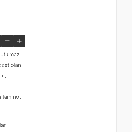
unutulmaz
ezzet olan
im,
n tam not
lan