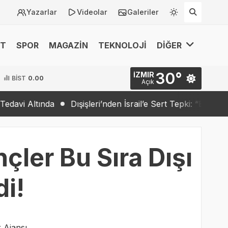
Yazarlar
Videolar
Galeriler
ET
SPOR
MAGAZİN
TEKNOLOJİ
DİĞER
30°
İZMIR
BİST
0.00
Açık
Dışişleri’nden İsrail’e Sert Tepki: “Barış İradesi Yok”
T
çler Bu Sıra Dışı
i!
 Ajansı