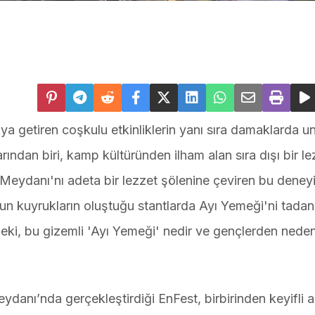
raya getiren coşkulu etkinliklerin yanı sıra damaklarda 
arından biri, kamp kültüründen ilham alan sıra dışı bir l
e Meydanı'nı adeta bir lezzet şölenine çeviren bu deney
un kuyrukların oluştuğu stantlarda Ayı Yemeği'ni tadan
 Peki, bu gizemli 'Ayı Yemeği' nedir ve gençlerden nede
ydanı’nda gerçekleştirdiği EnFest, birbirinden keyifli a