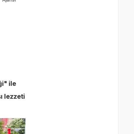
i" ile
ı lezzeti