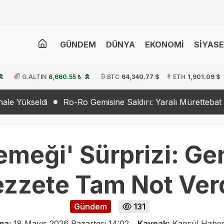
GÜNDEM
DÜNYA
EKONOMİ
SİYAS
G.ALTIN
6,660.55 ₺
BTC
64,340.77 $
ETH
1,901.09 $
Ro-Ro Gemisine Saldırı: Yaralı Mürettebat Tedavi Altında
emeği' Sürprizi: Gen
ezzete Tam Not Verd
Gündem
131
ma:
18 Mayıs 2026 Pazartesi 14:02
Kaynak:
Kapsül Haber