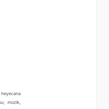
da heyecana
su; müzik,