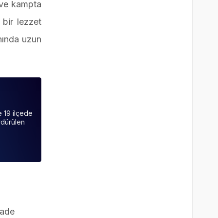
a ve kampta
 bir lezzet
nında uzun
e 19 ilçede
rdürülen
rade