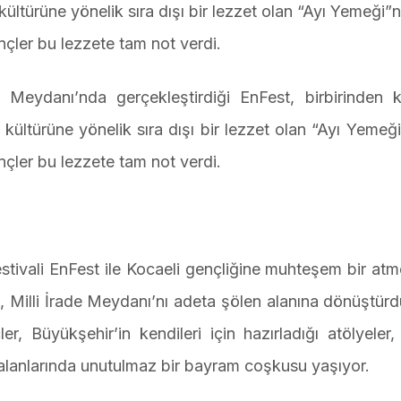
 kültürüne yönelik sıra dışı bir lezzet olan “Ayı Yemeği”
nçler bu lezzete tam not verdi.
e Meydanı’nda gerçekleştirdiği EnFest, birbirinden ke
p kültürüne yönelik sıra dışı bir lezzet olan “Ayı Yemeğ
nçler bu lezzete tam not verdi.
estivali EnFest ile Kocaeli gençliğine muhteşem bir at
 Milli İrade Meydanı’nı adeta şölen alanına dönüştürd
, Büyükşehir’in kendileri için hazırladığı atölyeler, e
im alanlarında unutulmaz bir bayram coşkusu yaşıyor.