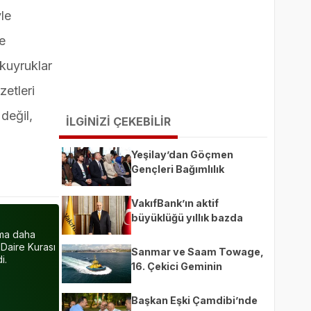
le
e
 kuyruklar
zetleri
değil,
İLGİNİZİ ÇEKEBİLİR
Yeşilay’dan Göçmen
Gençleri Bağımlılık
Risklerinden Koruyacak
Uluslararası Model
VakıfBank’ın aktif
büyüklüğü yıllık bazda
yüzde 28 artışla 5,8
ama daha
trilyon TL’yi aştı
 Daire Kurası
Sanmar ve Saam Towage,
i.
16. Çekici Geminin
Teslimatıyla Ortaklıklarını
Güçlendirdi
Başkan Eşki Çamdibi’nde