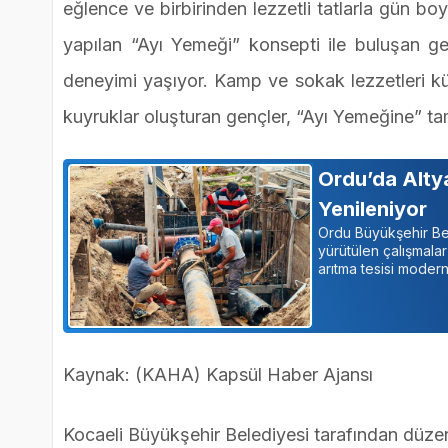
eğlence ve birbirinden lezzetli tatlarla gün b
yapılan “Ayı Yemeği” konsepti ile buluşan gen
deneyimi yaşıyor. Kamp ve sokak lezzetleri k
kuyruklar oluşturan gençler, “Ayı Yemeğine” ta
Ordu’da Altya
Yenileniyor
Ordu Büyükşehir Bel
yürütülen çalışmala
arıtma tesisi moder
Kaynak: (KAHA) Kapsül Haber Ajansı
Kocaeli Büyükşehir Belediyesi tarafından düzenl