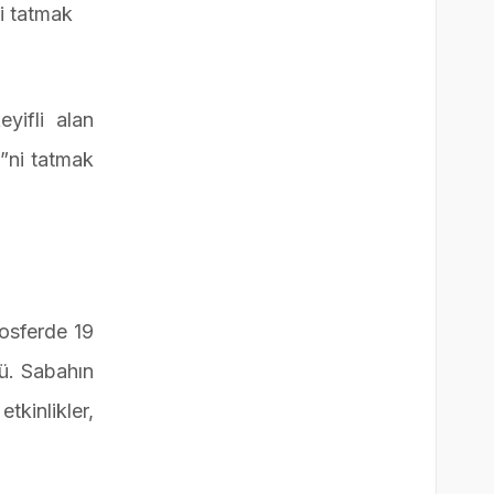
ni tatmak
yifli alan
i”ni tatmak
mosferde 19
ü. Sabahın
tkinlikler,