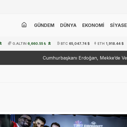
GÜNDEM
DÜNYA
EKONOMİ
SİYAS
G.ALTIN
6,660.55 ₺
BTC
65,047.74 $
ETH
1,918.44 $
Cumhurbaşkanı Erdoğan, Mekke’de Veliaht Prens