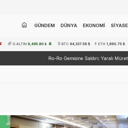
GÜNDEM
DÜNYA
EKONOMİ
SİYAS
G.ALTIN
6,495.80 ₺
BTC
64,337.58 $
ETH
1,890.75 $
Ro-Ro Gemisine Saldırı: Yaralı Mürettebat T