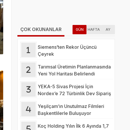
ÇOK OKUNANLAR
GÜN
HAFTA
AY
Siemens’ten Rekor Üçüncü
Çeyrek
Tarımsal Üretimin Planlanmasında
Yeni Yol Haritası Belirlendi
YEKA-5 Sivas Projesi İçin
Nordex’e 72 Türbinlik Dev Sipariş
Yeşilçam’ın Unutulmaz Filmleri
Başkentlilerle Buluşuyor
Koç Holding Yılın İlk 6 Ayında 1,7