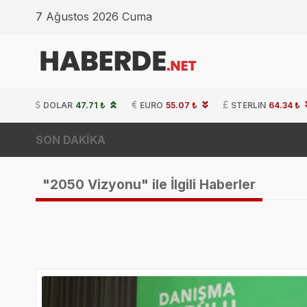
7 Ağustos 2026 Cuma
DOLAR
47.71 ₺
EURO
55.07 ₺
STERLIN
64.34 ₺
SON DAKİKA
"2050 Vizyonu" ile İlgili Haberler