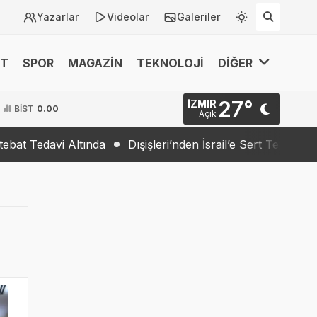
Yazarlar
Videolar
Galeriler
ET
SPOR
MAGAZİN
TEKNOLOJİ
DİĞER
27°
İZMIR
BİST
0.00
Açık
edavi Altında
Dışişleri’nden İsrail’e Sert Tepki: “Barış İr