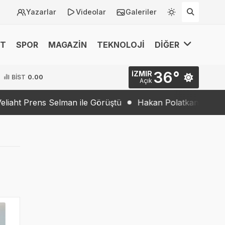
Yazarlar
Videolar
Galeriler
ET
SPOR
MAGAZİN
TEKNOLOJİ
DİĞER
36°
İZMIR
BİST
0.00
Açık
 Selman ile Görüştü
Hakan Polatkan’dan Büyük Başarı: 