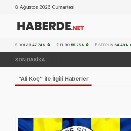
8 Ağustos 2026 Cumartesi
DOLAR
47.74 ₺
EURO
55.25 ₺
STERLIN
64.48 ₺
SON DAKİKA
"Ali Koç" ile İlgili Haberler