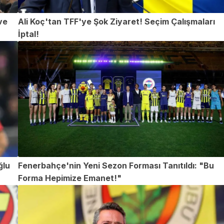
ve
Ali Koç'tan TFF'ye Şok Ziyaret! Seçim Çalışmaları
İptal!
ğlu
Fenerbahçe'nin Yeni Sezon Forması Tanıtıldı: "Bu
Forma Hepimize Emanet!"