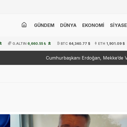
GÜNDEM
DÜNYA
EKONOMİ
SİYAS
G.ALTIN
6,660.55 ₺
BTC
64,340.77 $
ETH
1,901.09 $
Cumhurbaşkanı Erdoğan, Mekke’de Veliaht Prens