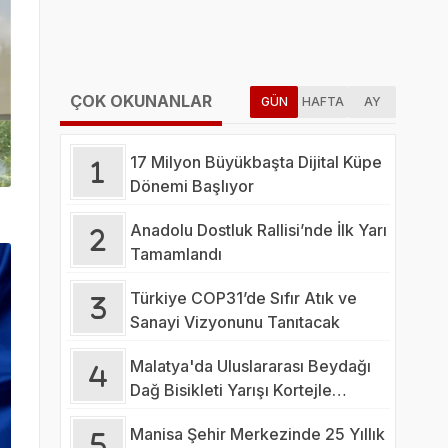
ÇOK OKUNANLAR
GÜN
HAFTA
AY
17 Milyon Büyükbaşta Dijital Küpe
Dönemi Başlıyor
Anadolu Dostluk Rallisi’nde İlk Yarı
Tamamlandı
Türkiye COP31’de Sıfır Atık ve
Sanayi Vizyonunu Tanıtacak
Malatya'da Uluslararası Beydağı
Dağ Bisikleti Yarışı Kortejle
Başladı
Manisa Şehir Merkezinde 25 Yıllık