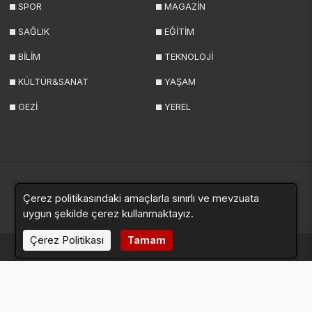
SPOR
MAGAZİN
SAĞLIK
EĞİTİM
BİLİM
TEKNOLOJİ
KÜLTÜR&SANAT
YAŞAM
GEZİ
YEREL
Çerez politikasındaki amaçlarla sınırlı ve mevzuata
Yazarlar
Videolar
Galeriler
Anketler
Sitemap
uygun şekilde çerez kullanmaktayız.
Çerez Politikası
Tamam
haberde.net © 2024. Tüm hakları saklıdır.
Altyapı:
Haber Yazılımı