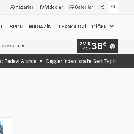
Yazarlar
Videolar
Galeriler
ET
SPOR
MAGAZİN
TEKNOLOJİ
DİĞER
36°
İZMIR
BİST
0.00
Açık
Dışişleri’nden İsrail’e Sert Tepki: “Barış İradesi Yok”
Trum