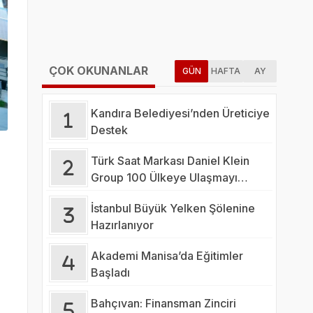
ÇOK OKUNANLAR
GÜN
HAFTA
AY
Kandıra Belediyesi’nden Üreticiye
Destek
Türk Saat Markası Daniel Klein
Group 100 Ülkeye Ulaşmayı
Hedefliyor
İstanbul Büyük Yelken Şölenine
Hazırlanıyor
Akademi Manisa’da Eğitimler
Başladı
Bahçıvan: Finansman Zinciri