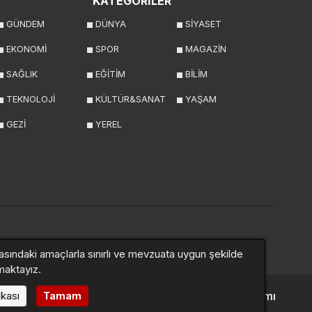
KATEGORİLER
GÜNDEM
DÜNYA
SİYASET
EKONOMİ
SPOR
MAGAZİN
SAĞLIK
EĞİTİM
BİLİM
TEKNOLOJİ
KÜLTÜR&SANAT
YAŞAM
GEZİ
YEREL
asındaki amaçlarla sınırlı ve mevzuata uygun şekilde
maktayız.
ikası
Altyapı:
Haber Yazılımı
Tamam