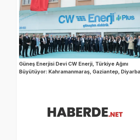
Güneş Enerjisi Devi CW Enerji, Türkiye Ağını
Büyütüyor: Kahramanmaraş, Gaziantep, Diyarba
ve Kayseri'de Yeni Bayilikler!