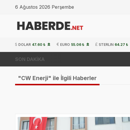
6 Ağustos 2026 Perşembe
DOLAR
47.60 ₺
EURO
55.06 ₺
STERLIN
64.27 ₺
SON DAKİKA
R
"CW Enerji" ile İlgili Haberler