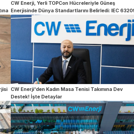
CW Enerji, Yerli TOPCon Hücreleriyle Güneş
tına
Enerjisinde Dünya Standartlarını Belirledi: IEC 6320
Sertifikasıyla Uzun Ömür ve Performans Tescillendi
jisi
CW Enerji'den Kadın Masa Tenisi Takımına Dev
Destek! İşte Detaylar