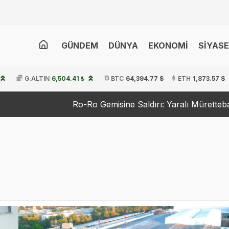
GÜNDEM
DÜNYA
EKONOMİ
SİYAS
G.ALTIN
6,504.41 ₺
BTC
64,394.77 $
ETH
1,873.57 $
o-Ro Gemisine Saldırı: Yaralı Mürettebat Tedavi Altında