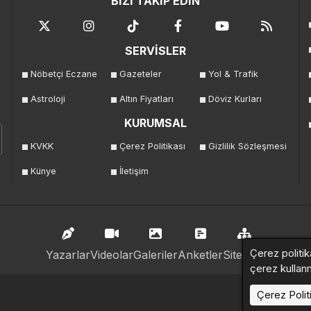
BİZİ TAKİP EDİN
SERVİSLER
Nöbetçi Eczane
Gazeteler
Yol & Trafik
Astroloji
Altın Fiyatları
Döviz Kurları
KURUMSAL
KVKK
Çerez Politikası
Gizlilik Sözleşmesi
Künye
İletişim
Çerez politik
Yazarlar
Videolar
Galeriler
Anketler
Sitemap
çerez kullan
Çerez Polit