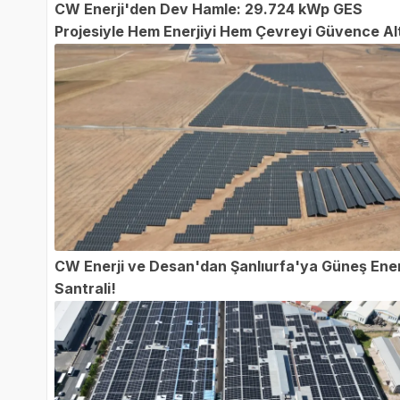
CW Enerji'den Dev Hamle: 29.724 kWp GES
Projesiyle Hem Enerjiyi Hem Çevreyi Güvence Al
Aldı!
CW Enerji ve Desan'dan Şanlıurfa'ya Güneş Ener
Santrali!