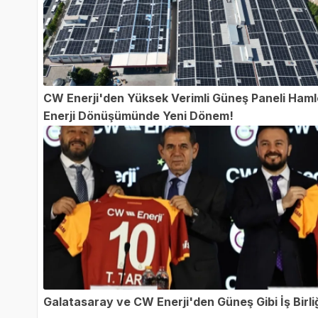
CW Enerji'den Yüksek Verimli Güneş Paneli Haml
Enerji Dönüşümünde Yeni Dönem!
Galatasaray ve CW Enerji'den Güneş Gibi İş Birliğ