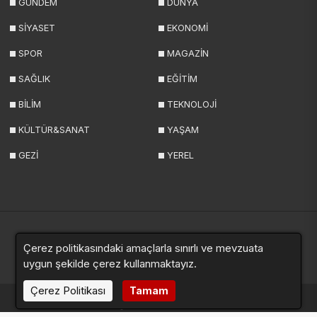
GÜNDEM
DÜNYA
SİYASET
EKONOMİ
SPOR
MAGAZİN
SAĞLIK
EĞİTİM
BİLİM
TEKNOLOJİ
KÜLTÜR&SANAT
YAŞAM
GEZİ
YEREL
Çerez politikasındaki amaçlarla sınırlı ve mevzuata
Yazarlar
Videolar
Galeriler
Anketler
Sitemap
uygun şekilde çerez kullanmaktayız.
Çerez Politikası
Tamam
haberde.net © 2024. Tüm hakları saklıdır.