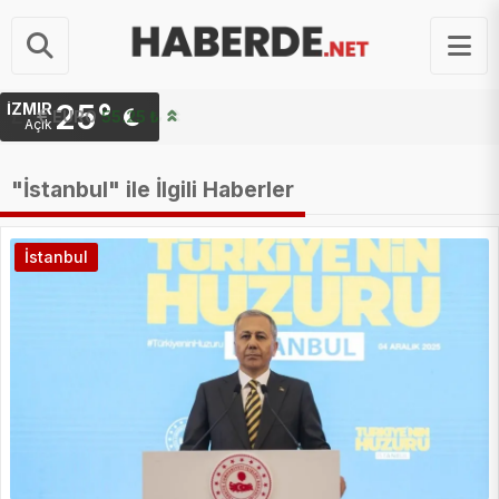
25°
İZMIR
STERLIN
64.48 ₺
Açık
"İstanbul" ile İlgili Haberler
İstanbul