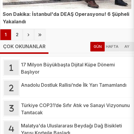
Son Dakika: İstanbul'da DEAŞ Operasyonu! 6 Şüpheli
Yakalandı
(current)
1
2
ÇOK OKUNANLAR
GÜN
HAFTA
AY
17 Milyon Büyükbaşta Dijital Küpe Dönemi
Başlıyor
Anadolu Dostluk Rallisi’nde İlk Yarı Tamamlandı
Türkiye COP31’de Sıfır Atık ve Sanayi Vizyonunu
Tanıtacak
Malatya'da Uluslararası Beydağı Dağ Bisikleti
Yarışı Kortejle Başladı