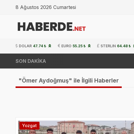
8 Ağustos 2026 Cumartesi
DOLAR
47.74 ₺
EURO
55.25 ₺
STERLIN
64.48 ₺
SON DAKİKA
"Ömer Aydoğmuş" ile İlgili Haberler
Yozgat