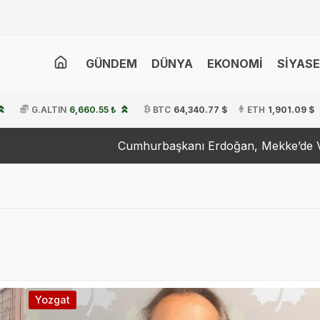
GÜNDEM
DÜNYA
EKONOMİ
SİYAS
G.ALTIN
6,660.55 ₺
BTC
64,340.77 $
ETH
1,901.09 $
Cumhurbaşkanı Erdoğan, Mekke’de Veliah
Yozgat