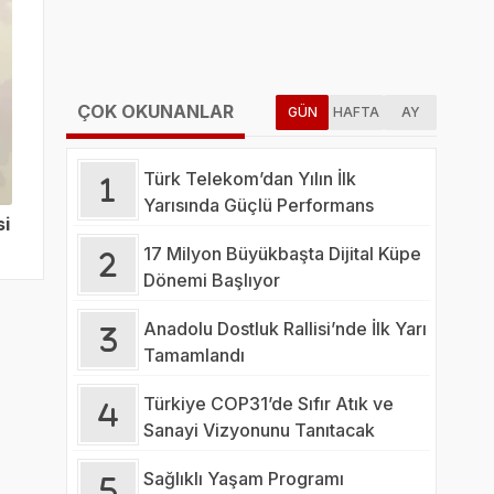
ÇOK OKUNANLAR
GÜN
HAFTA
AY
Türk Telekom’dan Yılın İlk
Yarısında Güçlü Performans
si
17 Milyon Büyükbaşta Dijital Küpe
Dönemi Başlıyor
Anadolu Dostluk Rallisi’nde İlk Yarı
Tamamlandı
Türkiye COP31’de Sıfır Atık ve
Sanayi Vizyonunu Tanıtacak
Sağlıklı Yaşam Programı