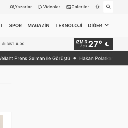
Yazarlar
Videolar
Galeriler
ET
SPOR
MAGAZİN
TEKNOLOJİ
DİĞER
27°
İZMIR
BİST
0.00
Açık
t Prens Selman ile Görüştü
Hakan Polatkan’dan Büyük B