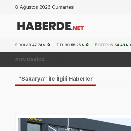
8 Ağustos 2026 Cumartesi
DOLAR
47.74 ₺
EURO
55.25 ₺
STERLIN
64.48 ₺
SON DAKİKA
Cumhu
"Sakarya" ile İlgili Haberler