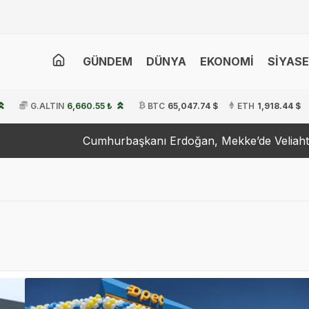
GÜNDEM
DÜNYA
EKONOMİ
SİYAS
G.ALTIN
6,660.55 ₺
BTC
65,047.74 $
ETH
1,918.44 $
rbaşkanı Erdoğan, Mekke’de Veliaht Prens Selman ile Gör