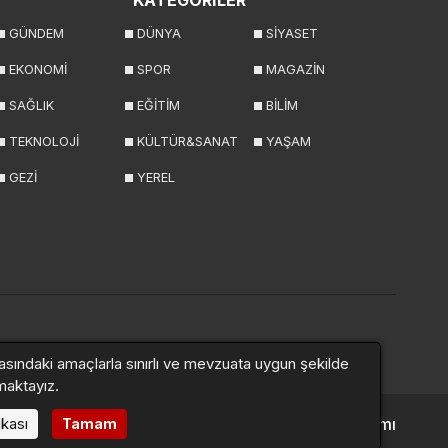
KATEGORİLER
GÜNDEM
DÜNYA
SİYASET
EKONOMİ
SPOR
MAGAZİN
SAĞLIK
EĞİTİM
BİLİM
TEKNOLOJİ
KÜLTÜR&SANAT
YAŞAM
GEZİ
YEREL
asındaki amaçlarla sınırlı ve mevzuata uygun şekilde
maktayız.
ikası
Altyapı:
Haber Yazılımı
Tamam