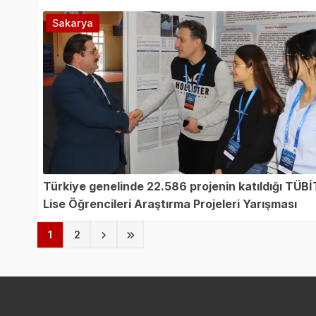
Sakarya
Türkiye genelinde 22.586 projenin katıldığı TÜBI
Lise Öğrencileri Araştırma Projeleri Yarışması
Istanbul-Asya Bölge Sergisi'nde Koşulsuz Başarı
(current)
1
2