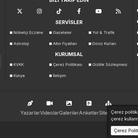
BİZİ TAKİP EDİN
SERVİSLER
Nöbetçi Eczane
Gazeteler
Yol & Trafik
Astroloji
Altın Fiyatları
Döviz Kurları
KURUMSAL
KVKK
Çerez Politikası
Gizlilik Sözleşmesi
Künye
İletişim
Çerez politik
Yazarlar
Videolar
Galeriler
Anketler
Sitemap
çerez kullan
Çerez Polit