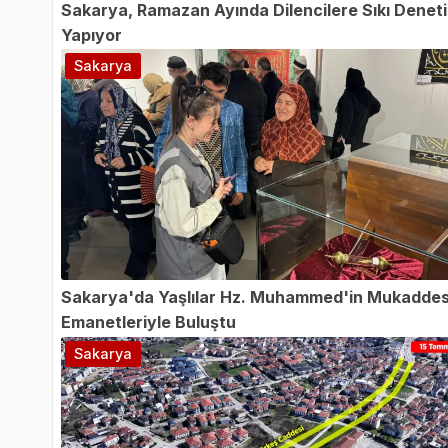
Sakarya, Ramazan Ayında Dilencilere Sıkı Denet
Yapıyor
Sakarya
Sakarya'da Yaşlılar Hz. Muhammed'in Mukadde
Emanetleriyle Buluştu
Sakarya