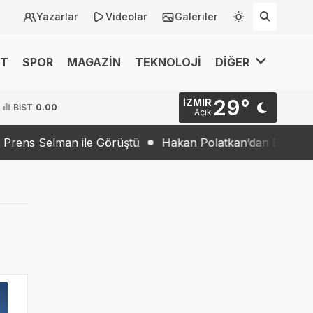
Yazarlar
Videolar
Galeriler
ET
SPOR
MAGAZİN
TEKNOLOJİ
DİĞER
29°
İZMIR
BİST
0.00
Açık
üştü
Hakan Polatkan’dan Büyük Başarı: DARPA Lift Chal