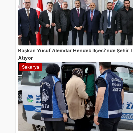
Başkan Yusuf Alemdar Hendek İlçesi'nde Şehir 
Atıyor
Sakarya