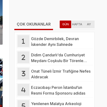
ÇOK OKUNANLAR
GÜN
HAFTA
AY
Gözde Demirbilek, Devran
İskender Aynı Sahnede
Didim Çandarlı'da Cumhuriyet
Meydanı Coşkulu Bir Törenle
Açıldı
Onat Tüneli İzmir Trafiğine Nefes
Aldıracak
Eczacıbaşı Peron İstanbul’un
Resmi Forma Sponsoru adidas
Yenilenen Malatya Arkeoloji