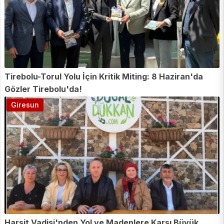
Tirebolu-Torul Yolu İçin Kritik Miting: 8 Haziran'da
Gözler Tirebolu'da!
Giresun
Harşit Vadisi'nden Yol ve Madenlere Karşı Büyük