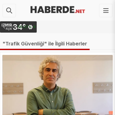
34°
İZMIR
STERLIN
64.22 ₺
Açık
"Trafik Güvenliği" ile İlgili Haberler