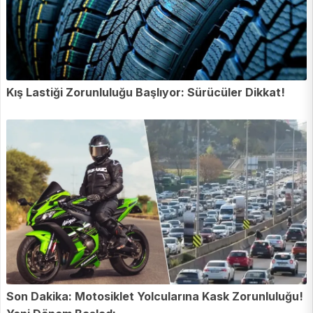
Kış Lastiği Zorunluluğu Başlıyor: Sürücüler Dikkat!
Son Dakika: Motosiklet Yolcularına Kask Zorunluluğu!