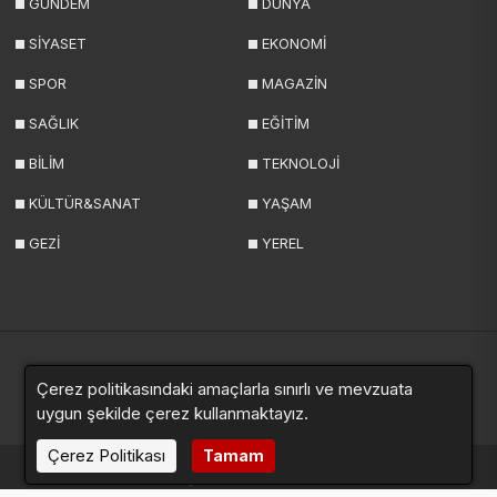
GÜNDEM
DÜNYA
SİYASET
EKONOMİ
SPOR
MAGAZİN
SAĞLIK
EĞİTİM
BİLİM
TEKNOLOJİ
KÜLTÜR&SANAT
YAŞAM
GEZİ
YEREL
Çerez politikasındaki amaçlarla sınırlı ve mevzuata
Yazarlar
Videolar
Galeriler
Anketler
Sitemap
uygun şekilde çerez kullanmaktayız.
Çerez Politikası
Tamam
haberde.net © 2024. Tüm hakları saklıdır.