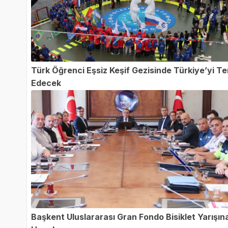
Türk Öğrenci Eşsiz Keşif Gezisinde Türkiye’yi Te
Edecek
Başkent Uluslararası Gran Fondo Bisiklet Yarışın