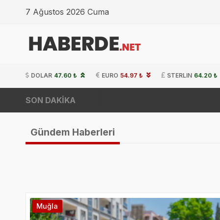
7 Ağustos 2026 Cuma
DOLAR
47.60 ₺
EURO
54.97 ₺
STERLIN
64.20 ₺
SON DAKİKA
Ro-
Gündem Haberleri
Muğla