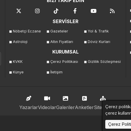
BİZİ TAKİP EDİN
SERVİSLER
Nöbetçi Eczane
Gazeteler
Yol & Trafik
Astroloji
Altın Fiyatları
Döviz Kurları
KURUMSAL
KVKK
Çerez Politikası
Gizlilik Sözleşmesi
Künye
İletişim
Çerez politik
Yazarlar
Videolar
Galeriler
Anketler
Sitemap
çerez kullan
Çerez Polit