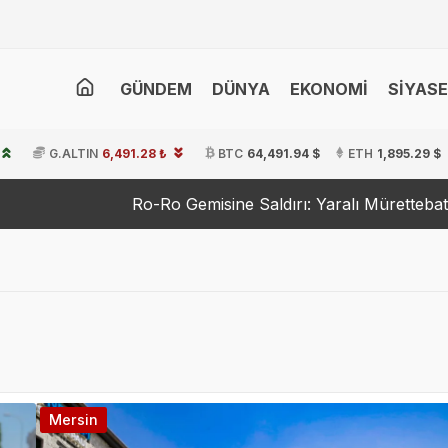
GÜNDEM
DÜNYA
EKONOMİ
SİYAS
G.ALTIN
6,491.28 ₺
BTC
64,491.94 $
ETH
1,895.29 $
Ro Gemisine Saldırı: Yaralı Mürettebat Tedavi Altında
Dı
Mersin