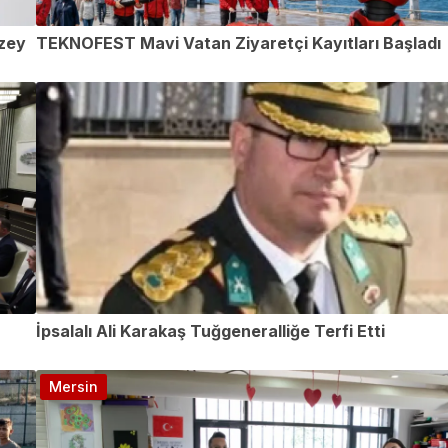
üzey
TEKNOFEST Mavi Vatan Ziyaretçi Kayıtları Başladı
İpsalalı Ali Karakaş Tuğgeneralliğe Terfi Etti
Mersin