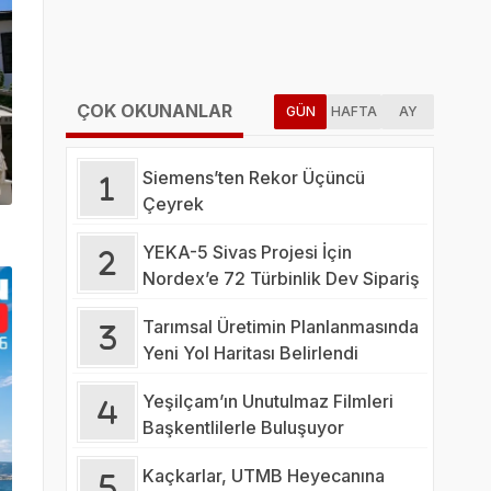
ÇOK OKUNANLAR
GÜN
HAFTA
AY
Siemens’ten Rekor Üçüncü
Çeyrek
YEKA-5 Sivas Projesi İçin
Nordex’e 72 Türbinlik Dev Sipariş
Tarımsal Üretimin Planlanmasında
Yeni Yol Haritası Belirlendi
Yeşilçam’ın Unutulmaz Filmleri
Başkentlilerle Buluşuyor
Kaçkarlar, UTMB Heyecanına