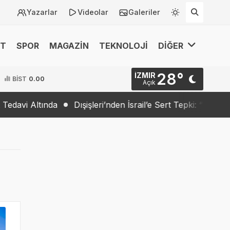
Yazarlar
Videolar
Galeriler
ET
SPOR
MAGAZİN
TEKNOLOJİ
DİĞER
28°
İZMIR
BİST
0.00
Açık
şişleri’nden İsrail’e Sert Tepki: “Barış İradesi Yok”
Trump