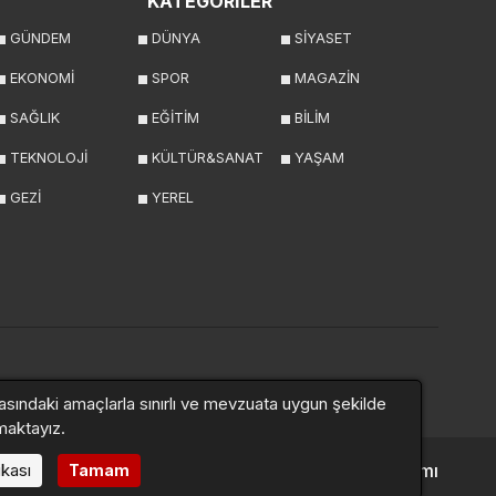
KATEGORİLER
GÜNDEM
DÜNYA
SİYASET
EKONOMİ
SPOR
MAGAZİN
SAĞLIK
EĞİTİM
BİLİM
TEKNOLOJİ
KÜLTÜR&SANAT
YAŞAM
GEZİ
YEREL
asındaki amaçlarla sınırlı ve mevzuata uygun şekilde
maktayız.
ikası
Altyapı:
Haber Yazılımı
Tamam