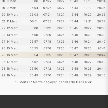
18
8 Mart
06:06
07:27
13:27
16:43
19:18
20:34
19
9 Mart
06:04
07:25
13:27
16:43
19:19
20:35
20
10 Mart
06:03
07:24
13:27
16:44
19:20
20:36
21
11 Mart
06:01
07:22
13:27
16:44
19:21
20:37
22
12 Mart
06:00
07:21
13:26
16:45
19:22
20:38
23
13 Mart
05:58
07:19
13:26
16:46
19:23
20:39
24
14 Mart
05:57
07:18
13:26
16:46
19:24
20:40
25
15 Mart
05:55
07:16
13:25
16:47
19:25
20:41
26
16 Mart
05:54
07:15
13:25
16:47
19:26
20:42
27
17 Mart
05:52
07:13
13:25
16:48
19:27
20:43
28
18 Mart
05:50
07:12
13:25
16:48
19:28
20:44
29
19 Mart
05:49
07:10
13:24
16:48
19:29
20:45
16 Mart'ı 17 Mart'a bağlayan gece
Kadir Gecesi
'dir.