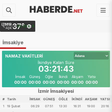
37°
İZMIR
EURO
55.05 ₺
Açık
İmsakiye
NAMAZ VAKİTLERİ
İkindiye Kalan Süre
03:21:43
İmsak
Güneş
Öğle
İkindi
Akşam
Yatsı
00:00
00:00
00:00
00:00
00:00
00:00
İzmir İmsakiyesi
#
Tarih
İMSAK
GÜNEŞ
ÖĞLE
İKİNDİ
AKŞAM
YATSI
1
19 Şubat
06:29
07:51
13:30
16:31
19:00
20:16