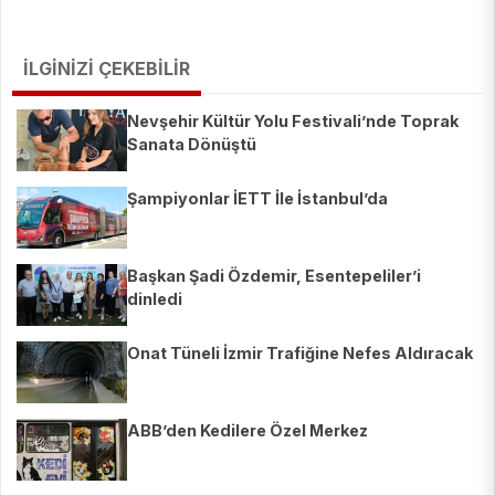
İLGİNİZİ ÇEKEBİLİR
Nevşehir Kültür Yolu Festivali’nde Toprak
Sanata Dönüştü
Şampiyonlar İETT İle İstanbul’da
Başkan Şadi Özdemir, Esentepeliler’i
dinledi
Onat Tüneli İzmir Trafiğine Nefes Aldıracak
ABB’den Kedilere Özel Merkez