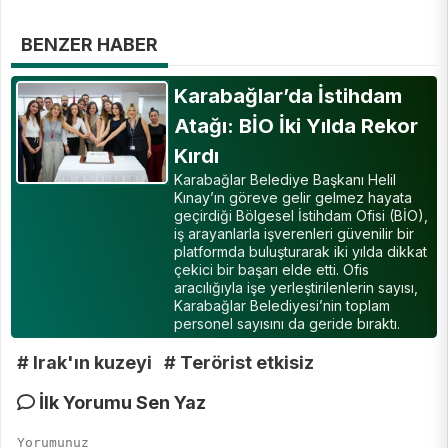
BENZER HABER
Karabağlar’da İstihdam
Atağı: BİO İki Yılda Rekor
Kırdı
Karabağlar Belediye Başkanı Helil
Kınay’ın göreve gelir gelmez hayata
geçirdiği Bölgesel İstihdam Ofisi (BİO),
iş arayanlarla işverenleri güvenilir bir
platformda buluşturarak iki yılda dikkat
çekici bir başarı elde etti. Ofis
aracılığıyla işe yerleştirilenlerin sayısı,
Karabağlar Belediyesi’nin toplam
personel sayısını da geride bıraktı.
# Irak'ın kuzeyi
# Terörist etkisiz
İlk Yorumu Sen Yaz