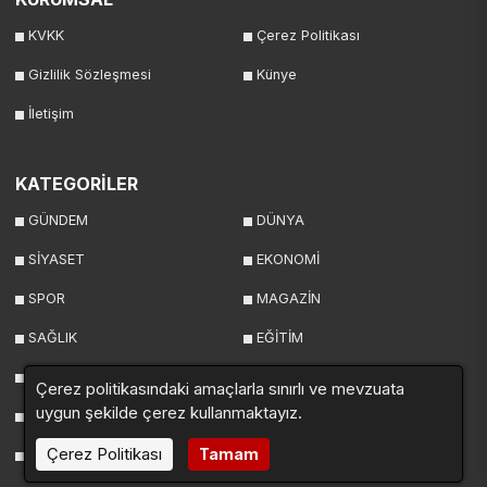
KVKK
Çerez Politikası
Gizlilik Sözleşmesi
Künye
İletişim
KATEGORİLER
GÜNDEM
DÜNYA
SİYASET
EKONOMİ
SPOR
MAGAZİN
SAĞLIK
EĞİTİM
BİLİM
TEKNOLOJİ
Çerez politikasındaki amaçlarla sınırlı ve mevzuata
uygun şekilde çerez kullanmaktayız.
KÜLTÜR&SANAT
YAŞAM
Çerez Politikası
Tamam
GEZİ
YEREL