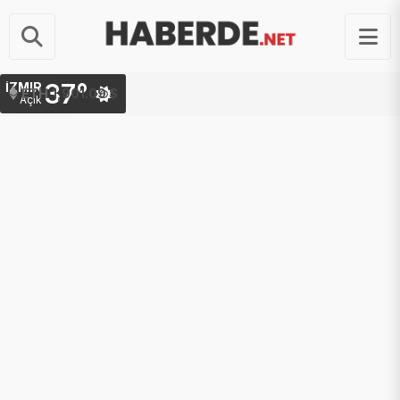
37°
İZMIR
ETH
1,901.09 $
Açık