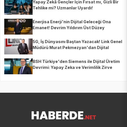
Yapay Zekâ Gençler İçin Fırsat mı, Gizli Bir
Tehlike mi? Uzmanlar Uyardı!
Enerjisa Enerji'nin Dijital Geleceği Ona
Emanet! Devrim Yıldırım Üst Düzey
Atamayla BT Lideri Oldu
5G, İş Dünyasını Baştan Yazacak! Link Genel
Müdürü Murat Pekmezyan'dan Dijital
Dönüşümün Şifreleri
BSH Türkiye'den Siemens ile Dijital Üretim
Devrimi: Yapay Zeka ve Verimlilik Zirve
Yaptı!