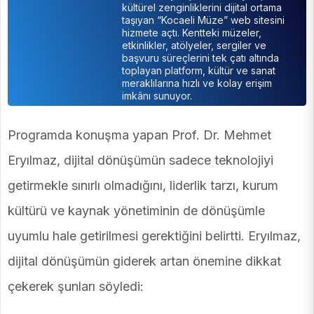
kültürel zenginliklerini dijital ortama
taşıyan “Kocaeli Müze” web sitesini
hizmete açtı. Kentteki müzeler,
etkinlikler, atölyeler, sergiler ve
başvuru süreçlerini tek çatı altında
toplayan platform, kültür ve sanat
meraklılarına hızlı ve kolay erişim
imkânı sunuyor.
Programda konuşma yapan Prof. Dr. Mehmet
Eryılmaz, dijital dönüşümün sadece teknolojiyi
getirmekle sınırlı olmadığını, liderlik tarzı, kurum
kültürü ve kaynak yönetiminin de dönüşümle
uyumlu hale getirilmesi gerektiğini belirtti. Eryılmaz,
dijital dönüşümün giderek artan önemine dikkat
çekerek şunları söyledi: