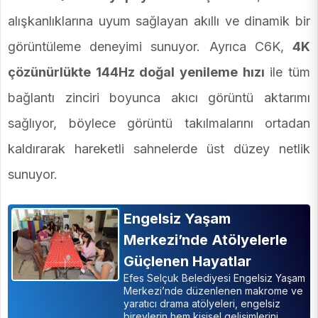
alışkanlıklarına uyum sağlayan akıllı ve dinamik bir
görüntüleme deneyimi sunuyor. Ayrıca C6K,
4K
çözünürlükte 144Hz doğal yenileme hızı
ile tüm
bağlantı zinciri boyunca akıcı görüntü aktarımı
sağlıyor, böylece görüntü takılmalarını ortadan
kaldırarak hareketli sahnelerde üst düzey netlik
sunuyor.
Engelsiz Yaşam
Merkezi’nde Atölyelerle
Güçlenen Hayatlar
Efes Selçuk Belediyesi Engelsiz Yaşam
Merkezi’nde düzenlenen makrome ve
yaratıcı drama atölyeleri, engelsiz
bireylerin hem kişisel gelişimlerini