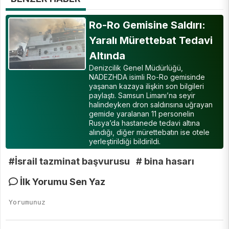
Ro-Ro Gemisine Saldırı:
Yaralı Mürettebat Tedavi
Altında
Denizcilik Genel Müdürlüğü,
NADEZHDA isimli Ro-Ro gemisinde
yaşanan kazaya ilişkin son bilgileri
paylaştı. Samsun Limanı’na seyir
halindeyken dron saldırısına uğrayan
gemide yaralanan 11 personelin
Rusya’da hastanede tedavi altına
alındığı, diğer mürettebatın ise otele
yerleştirildiği bildirildi.
#İsrail tazminat başvurusu
# bina hasarı
İlk Yorumu Sen Yaz