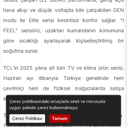
hava akışı ve düşük voltajda bile çalışabilen GEN
modu ile Elite serisi kesintisiz konfor sağlar. “I
FEEL” sensörü, uzaktan kumandanın konumuna
göre sıcaklığı ayarlayarak kişiselleştirilmiş bir
soğutma sunar.
TCL’in 2025 yılına ait tüm TV ve klima ürün serisi,
Haziran ayı itibarıyla Türkiye genelinde hem
çevrimiçi hem de fiziksel mağazalarda satışa
sunuluyor.
Çerez politikasındaki amaçlarla sınırlı ve mevzuata
uygun şekilde çerez kullanmaktayız.
TCL Electronics, İstanbul'da düzenlediği lansmanla
Çerez Politikası
Tamam
2025 ürün serisini tanıttı. Mini LED TV'lerde dünya