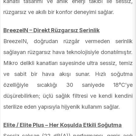
kanatlı tasarımı ve anlık enerji takibi ile sessiz,
rüzgarsız ve akıllı bir konfor deneyimi sağlar.
BreezeIN – Direkt Rüzgarsız Serinlik
BreezeIN, doğrudan rüzgâr vermeden serinlik
sağlayan rüzgarsız hava teknolojisiyle donatılmıştır.
Mikro delikli kanatları sayesinde ultra sessiz, temiz
ve sabit bir hava akışı sunar. Hızlı soğutma
özelliğiyle sıcaklığı 30 saniyede 18°C’ye
düşürebilirken; üçlü sağlık filtresi ve kendi kendini
sterilize eden yapısıyla hijyenik kullanım sağlar.
Elite / Elite Plus – Her Koşulda Etkili Soğutma
Sessiz çalışan (22 dB(A)) performansı, geniş açılı