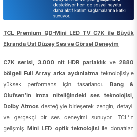
destekliyor hem de sosyal hayata
daha aktif katılım sağlamalarına katkı
sunuyor.
TCL Premium QD-Mini LED TV C7K ile Büyük
Ekranda Üst Düzey Ses ve Görsel Deneyim
C7K serisi, 3.000 nit HDR parlaklık
ve
2880
bölgeli Full Array arka aydınlatma
teknolojisiyle
yüksek performans için tasarlandı.
Bang &
Olufsen’in imza niteliğindeki ses teknolojisi,
Dolby Atmos
desteğiyle birleşerek zengin, detaylı
ve gerçekçi bir ses deneyimi sunuyor. TCL’in
gelişmiş
Mini LED optik teknolojisi
ile donatılan