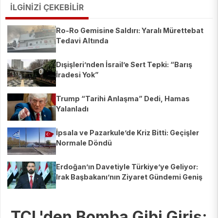
İLGİNİZİ ÇEKEBİLİR
Ro-Ro Gemisine Saldırı: Yaralı Mürettebat
Tedavi Altında
Dışişleri’nden İsrail’e Sert Tepki: “Barış
İradesi Yok”
Trump “Tarihi Anlaşma” Dedi, Hamas
Yalanladı
İpsala ve Pazarkule’de Kriz Bitti: Geçişler
Normale Döndü
Erdoğan’ın Davetiyle Türkiye’ye Geliyor:
Irak Başbakanı’nın Ziyaret Gündemi Geniş
TCL'den Bomba Gibi Giriş: