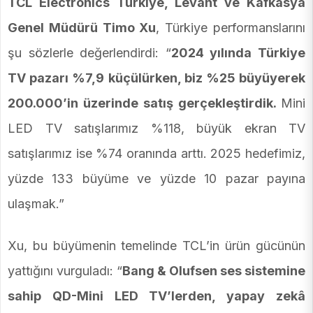
TCL Electronics Türkiye, Levant ve Kafkasya
Genel Müdürü Timo Xu
, Türkiye performanslarını
şu sözlerle değerlendirdi: “
2024 yılında Türkiye
TV pazarı %7,9 küçülürken, biz %25 büyüyerek
200.000’in üzerinde satış gerçekleştirdik.
Mini
LED TV satışlarımız %118, büyük ekran TV
satışlarımız ise %74 oranında arttı. 2025 hedefimiz,
yüzde 133 büyüme ve yüzde 10 pazar payına
ulaşmak.”
Xu, bu büyümenin temelinde TCL’in ürün gücünün
yattığını vurguladı: “
Bang & Olufsen ses sistemine
sahip QD-Mini LED TV’lerden, yapay zekâ