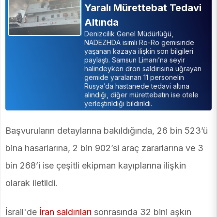
Yaralı Mürettebat Tedavi
Altında
Denizcilik Genel Müdürlüğü,
NADEZHDA isimli Ro-Ro gemisinde
yaşanan kazaya ilişkin son bilgileri
paylaştı. Samsun Limanı’na seyir
halindeyken dron saldırısına uğrayan
gemide yaralanan 11 personelin
Rusya’da hastanede tedavi altına
alındığı, diğer mürettebatın ise otele
yerleştirildiği bildirildi.
Başvuruların detaylarına bakıldığında, 26 bin 523’ü
bina hasarlarına, 2 bin 902’si araç zararlarına ve 3
bin 268’i ise çeşitli ekipman kayıplarına ilişkin
olarak iletildi.
İsrail'de
İran saldırıları
sonrasında 32 bini aşkın