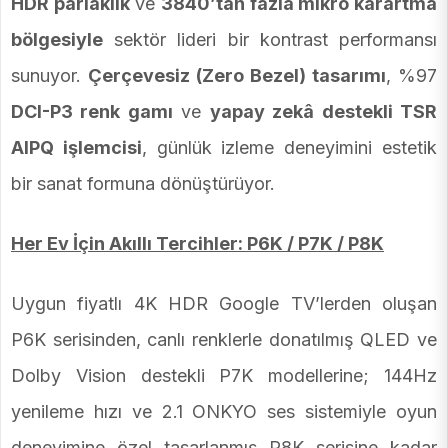
HDR parlaklık
ve
3840’tan fazla mikro karartma
bölgesiyle
sektör lideri bir kontrast performansı
sunuyor.
Çerçevesiz (Zero Bezel) tasarımı
, %97
DCI-P3 renk gamı
ve
yapay zekâ destekli TSR
AIPQ işlemcisi
, günlük izleme deneyimini estetik
bir sanat formuna dönüştürüyor.
Her Ev İçin Akıllı Tercihler: P6K / P7K / P8K
Uygun fiyatlı 4K HDR Google TV’lerden oluşan
P6K serisinden, canlı renklerle donatılmış QLED ve
Dolby Vision destekli P7K modellerine; 144Hz
yenileme hızı ve 2.1 ONKYO ses sistemiyle oyun
deneyimine özel tasarlanmış P8K serisine kadar