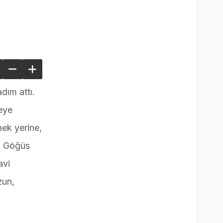
Bekleyen Tüm Detaylar!
dım attı.
meye
mek yerine,
r. Göğüs
avi
zun,