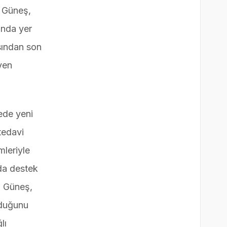
. Güneş,
ında yer
sından son
yen
ede yeni
tedavi
mleriyle
 da destek
ru Güneş,
lduğunu
lı