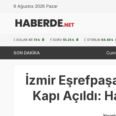
9 Ağustos 2026 Pazar
DOLAR
47.74 ₺
EURO
55.25 ₺
STERLIN
64.48 ₺
SON DAKİKA
Cumhurbaşkanı E
İzmir Eşrefpaşa
Kapı Açıldı: H
Yayın