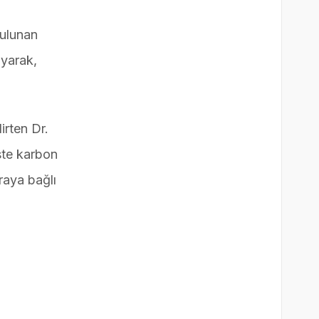
bulunan
ayarak,
irten Dr.
ste karbon
raya bağlı