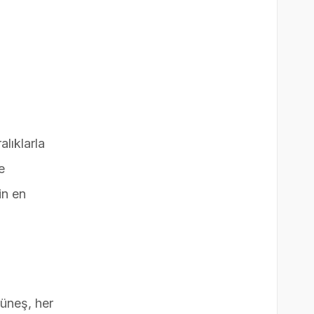
lıklarla
e
in en
Güneş, her