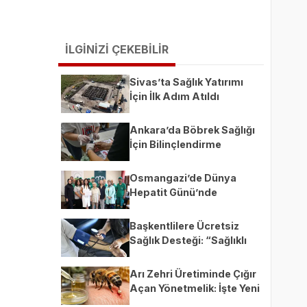
İLGİNİZİ ÇEKEBİLİR
Sivas’ta Sağlık Yatırımı
İçin İlk Adım Atıldı
Ankara’da Böbrek Sağlığı
İçin Bilinçlendirme
Seferberliği
Osmangazi’de Dünya
Hepatit Günü’nde
Bilinçlendirme Eğitimi
Başkentlilere Ücretsiz
Sağlık Desteği: “Sağlıklı
Yaşam Danışma Birimi”
Açıldı
Arı Zehri Üretiminde Çığır
Açan Yönetmelik: İşte Yeni
Şartlar ve Arıcıları