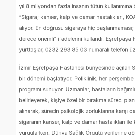
yıl 8 milyondan fazla insanın tütün kullanımına 
“Sigara; kanser, kalp ve damar hastalıkları, KO
alıyor. En doğrusu sigaraya hiç başlanmaması;
derece önemli” ifadelerini kullandı. Eşrefpaşa
yurttaşlar, 0232 293 85 03 numaralı telefon üz
İzmir Eşrefpaşa Hastanesi bünyesinde açılan Si
bir dönemi başlatıyor. Poliklinik, her perşembe
programı sunuyor. Uzmanlar, hastaların bağımlıl
belirleyerek, kişiye özel bir bırakma süreci pl
alınarak, sürecin psikolojik zorluklarına karşı 
sigaranın kanser, kalp ve damar hastalıkları il
vurgularken, Dünya Sağlık Örgütü verilerine gör