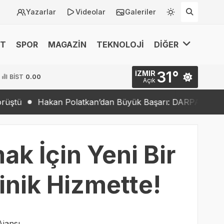
Yazarlar
Videolar
Galeriler
ET
SPOR
MAGAZİN
TEKNOLOJİ
DİĞER
31°
İZMIR
BİST
0.00
Açık
kan Polatkan’dan Büyük Başarı: DARPA Lift Challenge’da F
ak İçin Yeni Bir
linik Hizmette!
jansı