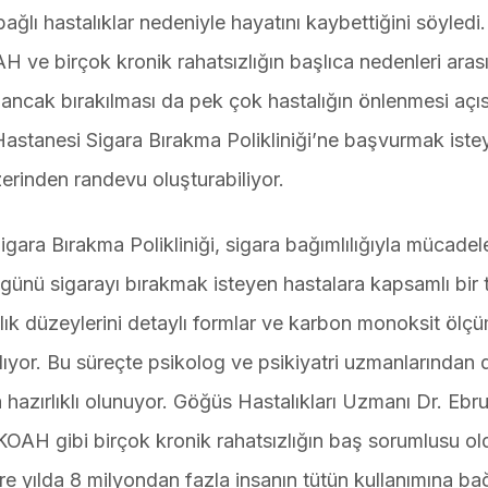
bağlı hastalıklar nedeniyle hayatını kaybettiğini söyledi
AH ve birçok kronik rahatsızlığın başlıca nedenleri aras
 ancak bırakılması da pek çok hastalığın önlenmesi açı
 Hastanesi Sigara Bırakma Polikliniği’ne başvurmak iste
erinden randevu oluşturabiliyor.
gara Bırakma Polikliniği, sigara bağımlılığıyla mücadel
 günü sigarayı bırakmak isteyen hastalara kapsamlı bir 
ık düzeylerini detaylı formlar ve karbon monoksit ölçü
anlıyor. Bu süreçte psikolog ve psikiyatri uzmanlarından
da hazırlıklı olunuyor. Göğüs Hastalıkları Uzmanı Dr. Eb
e KOAH gibi birçok kronik rahatsızlığın baş sorumlusu o
e yılda 8 milyondan fazla insanın tütün kullanımına bağ