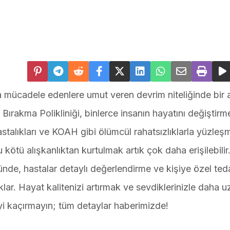
a mücadele edenlere umut veren devrim niteliğinde bir a
ırakma Polikliniği, binlerce insanın hayatını değiştir
hastalıkları ve KOAH gibi ölümcül rahatsızlıklarla yüzleş
kötü alışkanlıktan kurtulmak artık çok daha erişilebili
nde, hastalar detaylı değerlendirme ve kişiye özel ted
lar. Hayat kalitenizi artırmak ve sevdiklerinizle daha u
eyi kaçırmayın; tüm detaylar haberimizde!