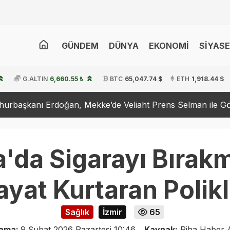
GÜNDEM
DÜNYA
EKONOMİ
SİYAS
G.ALTIN
6,660.55 ₺
BTC
65,047.74 $
ETH
1,918.44 $
rdoğan, Mekke’de Veliaht Prens Selman ile Görüştü
Ha
'da Sigarayı Bırakm
ayat Kurtaran Polik
Sağlık
İzmir
65
lama:
9 Şubat 2026 Pazartesi 10:46
Kaynak:
Piha Haber A