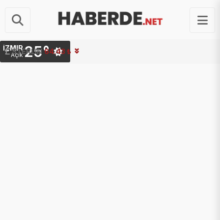
25°
İZMIR
STERLIN
64.43 ₺
Açık