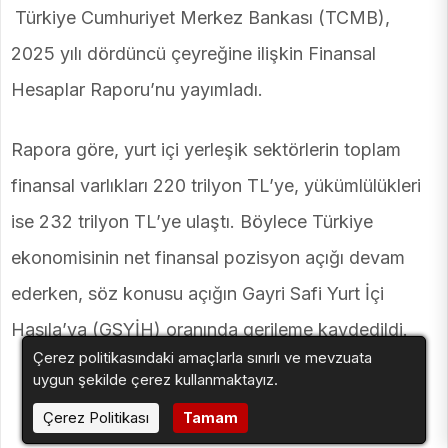
Türkiye Cumhuriyet Merkez Bankası (TCMB),
2025 yılı dördüncü çeyreğine ilişkin Finansal
Hesaplar Raporu’nu yayımladı.
Rapora göre, yurt içi yerleşik sektörlerin toplam
finansal varlıkları 220 trilyon TL’ye, yükümlülükleri
ise 232 trilyon TL’ye ulaştı. Böylece Türkiye
ekonomisinin net finansal pozisyon açığı devam
ederken, söz konusu açığın Gayri Safi Yurt İçi
Hasıla’ya (GSYİH) oranında gerileme kaydedildi.
Çerez politikasındaki amaçlarla sınırlı ve mevzuata
uygun şekilde çerez kullanmaktayız.
Çerez Politikası
Tamam