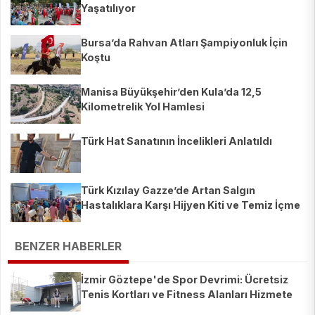
Yaşatılıyor
Bursa’da Rahvan Atları Şampiyonluk İçin
Koştu
Manisa Büyükşehir’den Kula’da 12,5
Kilometrelik Yol Hamlesi
Türk Hat Sanatının İncelikleri Anlatıldı
Türk Kızılay Gazze’de Artan Salgın
Hastalıklara Karşı Hijyen Kiti ve Temiz İçme
Suyu Dağıtıyor
BENZER HABERLER
İzmir Göztepe'de Spor Devrimi: Ücretsiz
Tenis Kortları ve Fitness Alanları Hizmete
Açıldı!