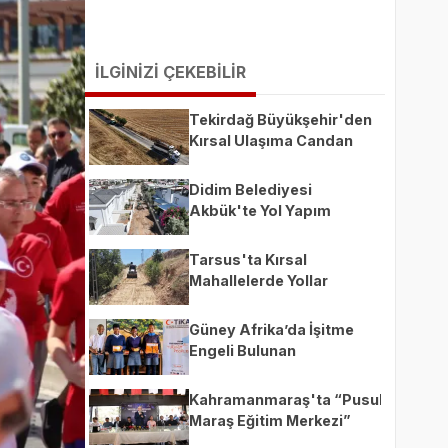
İLGİNİZİ ÇEKEBİLİR
Tekirdağ Büyükşehir'den
Kırsal Ulaşıma Candan
Dokunuş
Didim Belediyesi
Akbük'te Yol Yapım
Çalışmalarını Genişletiyor
Tarsus'ta Kırsal
Mahallelerde Yollar
Parkeyle Yenileniyor
Güney Afrika’da İşitme
Engeli Bulunan
Öğrencilere Yönelik
Mesleki Eğitim Desteği
Kahramanmaraş'ta “Pusula
Maraş Eğitim Merkezi”
Açılıyor