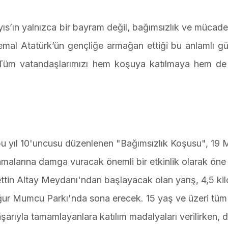
ıs’ın yalnızca bir bayram değil, bağımsızlık ve mücad
emal Atatürk’ün gençliğe armağan ettiği bu anlamlı g
ız. Tüm vatandaşlarımızı hem koşuya katılmaya hem d
bu yıl 10'uncusu düzenlenen "Bağımsızlık Koşusu", 19 
alarına damga vuracak önemli bir etkinlik olarak öne ç
ttin Altay Meydanı'ndan başlayacak olan yarış, 4,5 kil
Uğur Mumcu Parkı'nda sona erecek. 15 yaş ve üzeri tüm
başarıyla tamamlayanlara katılım madalyaları verilirken,