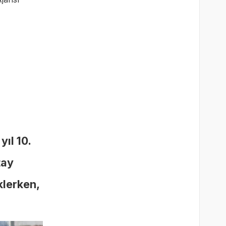
ıl 10.
tay
klerken,