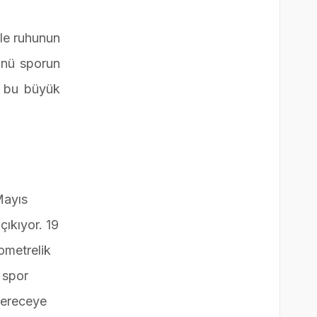
ele ruhunun
ünü sporun
e bu büyük
Mayıs
ıkıyor. 19
ometrelik
 spor
 dereceye