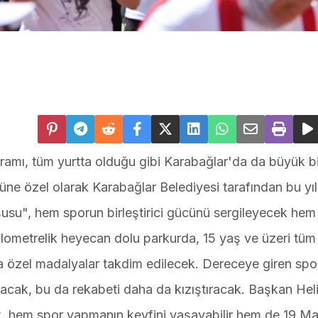
amı, tüm yurtta olduğu gibi Karabağlar'da da büyük bi
üne özel olarak Karabağlar Belediyesi tarafından bu yıl
su", hem sporun birleştirici gücünü sergileyecek hem 
lometrelik heyecan dolu parkurda, 15 yaş ve üzeri tüm
 özel madalyalar takdim edilecek. Dereceye giren spor
olacak, bu da rekabeti daha da kızıştıracak. Başkan Heli
arak, hem spor yapmanın keyfini yaşayabilir hem de 19 M