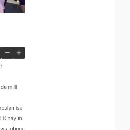
r
de milli
cuları ise
l Kınay'ın
ayıs ruhunu