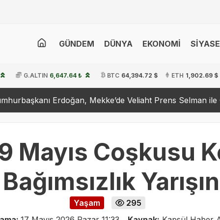
GÜNDEM
DÜNYA
EKONOMİ
SİYAS
G.ALTIN
6,647.64 ₺
BTC
64,394.72 $
ETH
1,902.69 $
rdoğan, Mekke’de Veliaht Prens Selman ile Görüştü
Ha
19 Mayıs Coşkusu K
 Bağımsızlık Yarışı
Yaşam
295
lama:
17 Mayıs 2026 Pazar 11:33
Kaynak:
Kapsül Haber A