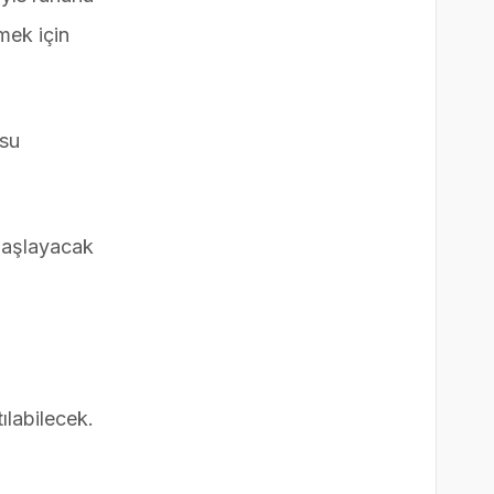
mek için
usu
başlayacak
labilecek.