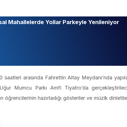
sal Mahallelerde Yollar Parkeyle Yenileniyor
30 saatleri arasında Fahrettin Altay Meydanı’nda yapı
 Uğur Mumcu Parkı Amfi Tiyatro’da gerçekleştirile
ğrencilerinin hazırladığı gösteriler ve müzik dinletiler
t