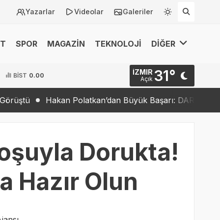
Yazarlar
Videolar
Galeriler
ET
SPOR
MAGAZİN
TEKNOLOJİ
DİĞER
31°
İZMIR
BİST
0.00
Açık
kan Polatkan’dan Büyük Başarı: DARPA Lift Challenge’da Fi
oşuyla Dorukta!
na Hazır Olun
jansı