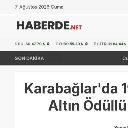
7 Ağustos 2026 Cuma
DOLAR
47.70 ₺
EURO
55.20 ₺
STERLIN
64.44 ₺
SON DAKİKA
Cumhurbaşkanı E
Karabağlar'da 
Altın Ödüllü
Yayın