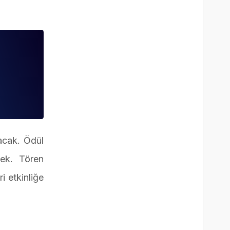
lacak. Ödül
cek. Tören
i etkinliğe