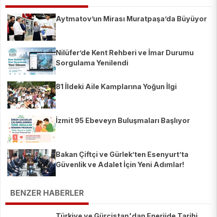
Aytmatov’un Mirası Muratpaşa’da Büyüyor
Nilüfer’de Kent Rehberi ve İmar Durumu
Sorgulama Yenilendi
81 İldeki Aile Kamplarına Yoğun İlgi
İzmit 95 Ebeveyn Buluşmaları Başlıyor
Bakan Çiftçi ve Gürlek’ten Esenyurt’ta
Güvenlik ve Adalet İçin Yeni Adımlar!
BENZER HABERLER
Türkiye ve Gürcistan'dan Enerjide Tarihi