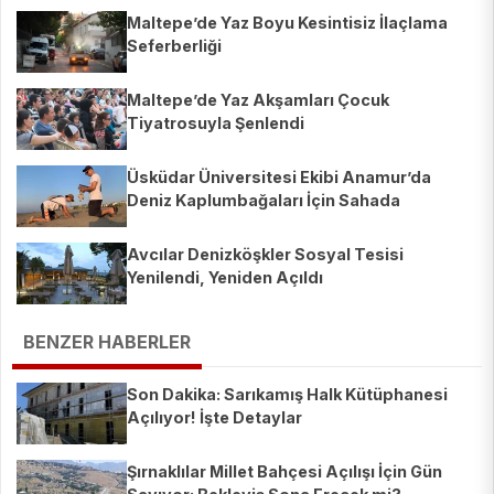
Maltepe’de Yaz Boyu Kesintisiz İlaçlama
Seferberliği
Maltepe’de Yaz Akşamları Çocuk
Tiyatrosuyla Şenlendi
Üsküdar Üniversitesi Ekibi Anamur’da
Deniz Kaplumbağaları İçin Sahada
Avcılar Denizköşkler Sosyal Tesisi
Yenilendi, Yeniden Açıldı
BENZER HABERLER
Son Dakika: Sarıkamış Halk Kütüphanesi
Açılıyor! İşte Detaylar
Şırnaklılar Millet Bahçesi Açılışı İçin Gün