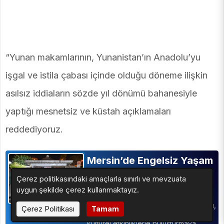
“Yunan makamlarının, Yunanistan’ın Anadolu’yu
işgal ve istila çabası içinde olduğu döneme ilişkin
asılsız iddiaların sözde yıl dönümü bahanesiyle
yaptığı mesnetsiz ve küstah açıklamaları
reddediyoruz.
Mersin’de Engelsiz Yaşam
Parkı’ndan Örnek Hizmet
Çerez politikasındaki amaçlarla sınırlı ve mevzuata
Mersin Büyükşehir Belediyesi Sağlık
uygun şekilde çerez kullanmaktayız.
İşleri Dairesi Başkanlığı bünyesinde
faaliyet gösteren Engelsiz Yaşam Parkı,
Çerez Politikası
Tamam
özel gereksinimli bireyleri sosyal ve
kültürel etkinliklerle buluşturmaya