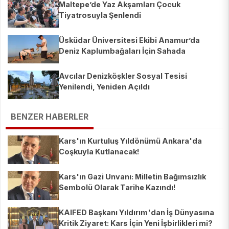
Maltepe’de Yaz Akşamları Çocuk
Tiyatrosuyla Şenlendi
Üsküdar Üniversitesi Ekibi Anamur’da
Deniz Kaplumbağaları İçin Sahada
Avcılar Denizköşkler Sosyal Tesisi
Yenilendi, Yeniden Açıldı
BENZER HABERLER
Kars'ın Kurtuluş Yıldönümü Ankara'da
Coşkuyla Kutlanacak!
Kars'ın Gazi Unvanı: Milletin Bağımsızlık
Sembolü Olarak Tarihe Kazındı!
KAIFED Başkanı Yıldırım'dan İş Dünyasına
Kritik Ziyaret: Kars İçin Yeni İşbirlikleri mi?