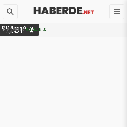
31°
İZMIR
STERLIN
64.44 ₺
Açık