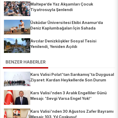
Maltepe’de Yaz Akşamları Çocuk
Tiyatrosuyla Şenlendi
Üsküdar Üniversitesi Ekibi Anamur’da
Deniz Kaplumbağaları İçin Sahada
Avcılar Denizköşkler Sosyal Tesisi
Yenilendi, Yeniden Açıldı
BENZER HABERLER
Kars Valisi Polat'tan Sarıkamış'ta Duygusal
Ziyaret: Kardan Heykellerde Son Durum
Merak Uyandırdı!
Kars Valisi'nden 3 Aralık Engelliler Günü
Mesajı: 'Sevgi Varsa Engel Yok!'
Kars Valisi'nden 30 Ağustos Zafer Bayramı
Mesajı: 103. Yıl Coşkusu!