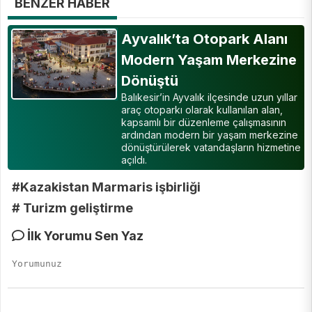
BENZER HABER
Ayvalık’ta Otopark Alanı
Modern Yaşam Merkezine
Dönüştü
Balıkesir’in Ayvalık ilçesinde uzun yıllar
araç otoparkı olarak kullanılan alan,
kapsamlı bir düzenleme çalışmasının
ardından modern bir yaşam merkezine
dönüştürülerek vatandaşların hizmetine
açıldı.
#Kazakistan Marmaris işbirliği
# Turizm geliştirme
İlk Yorumu Sen Yaz