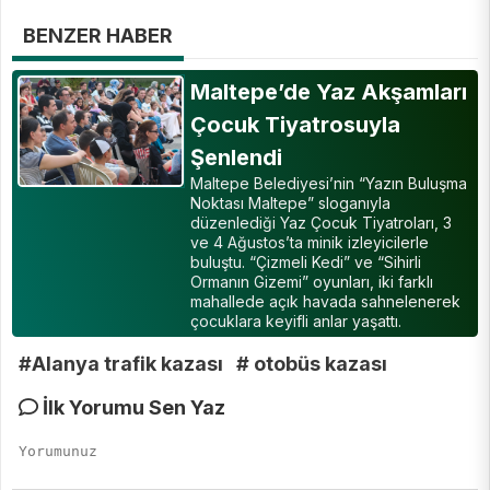
BENZER HABER
Maltepe’de Yaz Akşamları
Çocuk Tiyatrosuyla
Şenlendi
Maltepe Belediyesi’nin “Yazın Buluşma
Noktası Maltepe” sloganıyla
düzenlediği Yaz Çocuk Tiyatroları, 3
ve 4 Ağustos’ta minik izleyicilerle
buluştu. “Çizmeli Kedi” ve “Sihirli
Ormanın Gizemi” oyunları, iki farklı
mahallede açık havada sahnelenerek
çocuklara keyifli anlar yaşattı.
#Alanya trafik kazası
# otobüs kazası
İlk Yorumu Sen Yaz