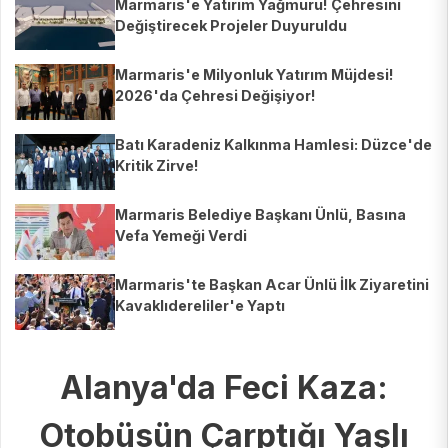
Marmaris'e Yatırım Yağmuru! Çehresini
Değiştirecek Projeler Duyuruldu
Marmaris'e Milyonluk Yatırım Müjdesi!
2026'da Çehresi Değişiyor!
Batı Karadeniz Kalkınma Hamlesi: Düzce'de
Kritik Zirve!
Marmaris Belediye Başkanı Ünlü, Basına
Vefa Yemeği Verdi
Marmaris'te Başkan Acar Ünlü İlk Ziyaretini
Kavaklıdereliler'e Yaptı
Alanya'da Feci Kaza:
Otobüsün Çarptığı Yaşlı