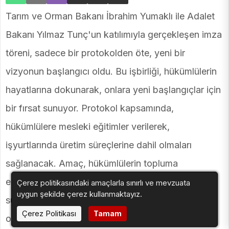
Tarım ve Orman Bakanı İbrahim Yumaklı ile Adalet
Bakanı Yılmaz Tunç'un katılımıyla gerçekleşen imza
töreni, sadece bir protokolden öte, yeni bir
vizyonun başlangıcı oldu. Bu işbirliği, hükümlülerin
hayatlarına dokunarak, onlara yeni başlangıçlar için
bir fırsat sunuyor. Protokol kapsamında,
hükümlülere mesleki eğitimler verilerek,
işyurtlarında üretim süreçlerine dahil olmaları
sağlanacak. Amaç, hükümlülerin topluma
entegrasyonunu kolaylaştırmak ve onlara
Çerez politikasındaki amaçlarla sınırlı ve mevzuata
uygun şekilde çerez kullanmaktayız.
sürdürülebilir bir gelecek inşa etmelerine yardımcı
Çerez Politikası
Tamam
olmak. Bu önemli adım, adalet ve merhamet