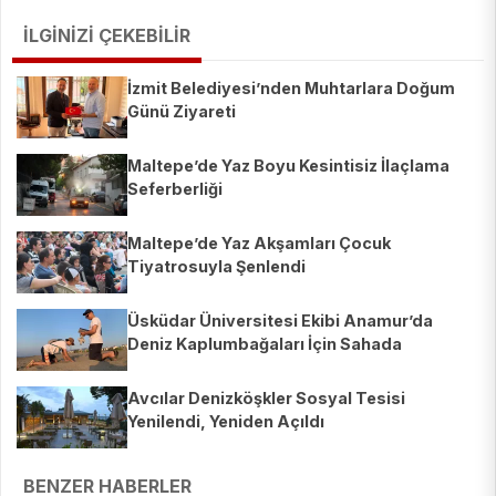
İLGİNİZİ ÇEKEBİLİR
İzmit Belediyesi’nden Muhtarlara Doğum
Günü Ziyareti
Maltepe’de Yaz Boyu Kesintisiz İlaçlama
Seferberliği
Maltepe’de Yaz Akşamları Çocuk
Tiyatrosuyla Şenlendi
Üsküdar Üniversitesi Ekibi Anamur’da
Deniz Kaplumbağaları İçin Sahada
Avcılar Denizköşkler Sosyal Tesisi
Yenilendi, Yeniden Açıldı
BENZER HABERLER