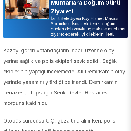
Muhtarlara Doğum Günü
Ziyareti
İzmit Belediyesi Köy Hizmet Masası
Sorumlusu İsmail Akdeniz, doğum
günleri dolayısıyla üç mahalle muhtarını
ziyaret ederek iyi dileklerini iletti.
Kazayı gören vatandaşların ihbarı üzerine olay
yerine sağlık ve polis ekipleri sevk edildi. Sağlık
ekiplerinin yaptığı incelemede, Ali Demirkan’ın olay
yerinde yaşamını yitirdiği belirlendi. Demirkan’ın
cenazesi, otopsi için Serik Devlet Hastanesi
morguna kaldırıldı.
Otobüs sürücüsü Ü.Ç. gözaltına alınırken, polis