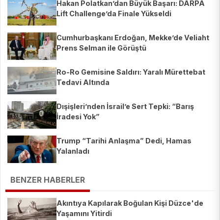
Hakan Polatkan’dan Büyük Başarı: DARPA
Lift Challenge’da Finale Yükseldi
Cumhurbaşkanı Erdoğan, Mekke’de Veliaht
Prens Selman ile Görüştü
Ro-Ro Gemisine Saldırı: Yaralı Mürettebat
Tedavi Altında
Dışişleri’nden İsrail’e Sert Tepki: “Barış
İradesi Yok”
Trump “Tarihi Anlaşma” Dedi, Hamas
Yalanladı
BENZER HABERLER
Akıntıya Kapılarak Boğulan Kişi Düzce'de
Yaşamını Yitirdi