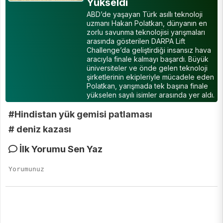
Yükseldi
ABD’de yaşayan Türk asıllı teknoloji
uzmanı Hakan Polatkan, dünyanın en
zorlu savunma teknolojisi yarışmaları
arasında gösterilen DARPA Lift
Challenge’da geliştirdiği insansız hava
aracıyla finale kalmayı başardı. Büyük
üniversiteler ve önde gelen teknoloji
şirketlerinin ekipleriyle mücadele eden
Polatkan, yarışmada tek başına finale
yükselen sayılı isimler arasında yer aldı.
#Hindistan yük gemisi patlaması
# deniz kazası
İlk Yorumu Sen Yaz