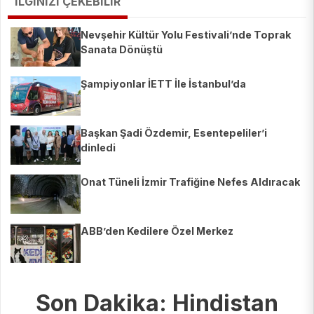
İLGİNİZİ ÇEKEBİLİR
Nevşehir Kültür Yolu Festivali’nde Toprak
Sanata Dönüştü
Şampiyonlar İETT İle İstanbul’da
Başkan Şadi Özdemir, Esentepeliler’i
dinledi
Onat Tüneli İzmir Trafiğine Nefes Aldıracak
ABB’den Kedilere Özel Merkez
Son Dakika: Hindistan