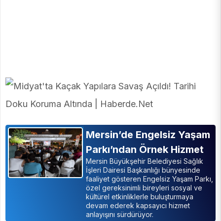
Mersin’de Engelsiz Yaşam
Parkı’ndan Örnek Hizmet
Mersin Büyükşehir Belediyesi Sağlık
İşleri Dairesi Başkanlığı bünyesinde
faaliyet gösteren Engelsiz Yaşam Parkı,
özel gereksinimli bireyleri sosyal ve
kültürel etkinliklerle buluşturmaya
devam ederek kapsayıcı hizmet
anlayışını sürdürüyor.