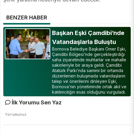
BENZER HABER
Başkan Eşki Çamdibi’nde
Vatandaşlarla Buluştu
Bornova Belediye Başkanı Ömer Eşki,
Çamdibi Bölgesi’nde gerçekleştirdiği
saha ziyaretinde muhtarlar ve mahalle
sakinleriyle bir araya geldi. Çamdibi
Atatürk Parkı’nda samimi bir ortamda
düzenlenen buluşmada vatandaşların
talep ve önerilerini dinleyen Eşki,
Bornova’nın yönetiminde ortak akıl ve
katılımcılığın esas olduğunu vurguladı.
İlk Yorumu Sen Yaz