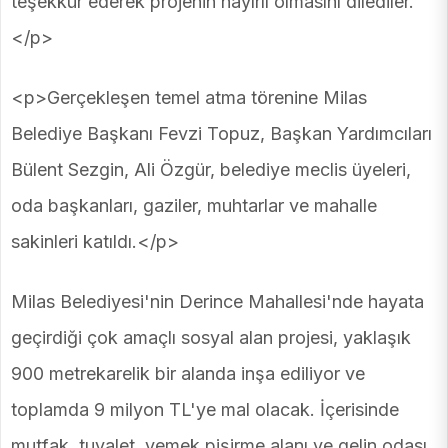
teşekkür ederek projenin hayırlı olmasını dilediler.
</p>
<p>Gerçekleşen temel atma törenine Milas
Belediye Başkanı Fevzi Topuz, Başkan Yardımcıları
Bülent Sezgin, Ali Özgür, belediye meclis üyeleri,
oda başkanları, gaziler, muhtarlar ve mahalle
sakinleri katıldı.</p>
Milas Belediyesi'nin Derince Mahallesi'nde hayata
geçirdiği çok amaçlı sosyal alan projesi, yaklaşık
900 metrekarelik bir alanda inşa ediliyor ve
toplamda 9 milyon TL'ye mal olacak. İçerisinde
mutfak, tuvalet, yemek pişirme alanı ve gelin odası