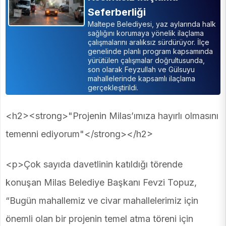
Seferberliği
Maltepe Belediyesi, yaz aylarında halk
sağlığını korumaya yönelik ilaçlama
çalışmalarını aralıksız sürdürüyor. İlçe
genelinde planlı program kapsamında
yürütülen çalışmalar doğrultusunda,
son olarak Feyzullah ve Gülsuyu
mahallelerinde kapsamlı ilaçlama
gerçekleştirildi.
<h2><strong>"Projenin Milas’ımıza hayırlı olmasını
temenni ediyorum"</strong></h2>
<p>Çok sayıda davetlinin katıldığı törende
konuşan Milas Belediye Başkanı Fevzi Topuz,
“Bugün mahallemiz ve civar mahallelerimiz için
önemli olan bir projenin temel atma töreni için