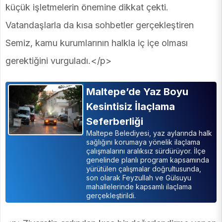
küçük işletmelerin önemine dikkat çekti.
Vatandaşlarla da kısa sohbetler gerçekleştiren
Semiz, kamu kurumlarının halkla iç içe olması
gerektiğini vurguladı.</p>
Maltepe’de Yaz Boyu
Kesintisiz İlaçlama
Seferberliği
Maltepe Belediyesi, yaz aylarında halk
sağlığını korumaya yönelik ilaçlama
çalışmalarını aralıksız sürdürüyor. İlçe
genelinde planlı program kapsamında
yürütülen çalışmalar doğrultusunda,
son olarak Feyzullah ve Gülsuyu
mahallelerinde kapsamlı ilaçlama
gerçekleştirildi.