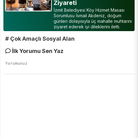
Ziyareti
İzmit Belediyesi Köy Hizmet Masası
Sorumlusu İsmail Akdeniz, doğum
günleri dolayısıyla üç mahalle muhtarını
ziyaret ederek iyi dileklerini iletti.
# Çok Amaçlı Sosyal Alan
İlk Yorumu Sen Yaz