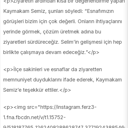
<p>Ziyaretin ardından kısa bir değerlendirme yapan
Kaymakam Semiz, şunları söyledi: “Esnafımızın
görüşleri bizim için çok değerli. Onların ihtiyaçlarını
yerinde görmek, çözüm üretmek adına bu
ziyaretleri sürdüreceğiz. Selim’in gelişmesi için hep
birlikte çalışmaya devam edeceğiz.”</p>
<p>İlçe sakinleri ve esnaflar da ziyaretten
memnuniyet duyduklarını ifade ederek, Kaymakam
Semiz’e teşekkür ettiler.</p>
<p><img src="https://instagram.ferz3-
1.fna.fbcdn.net/v/t1.15752-
9/518187765_1262408288628747_37719243885466