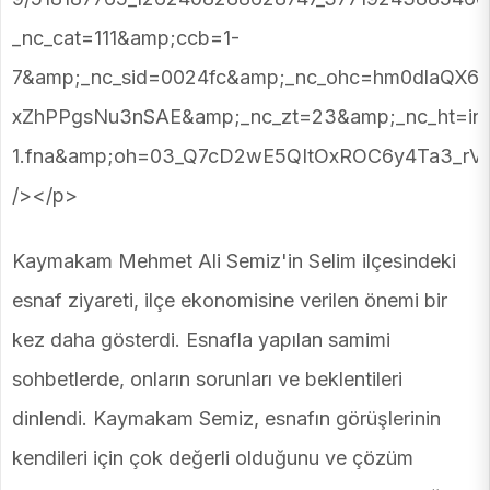
_nc_cat=111&amp;ccb=1-
7&amp;_nc_sid=0024fc&amp;_nc_ohc=hm0dlaQ
xZhPPgsNu3nSAE&amp;_nc_zt=23&amp;_nc_ht=inst
1.fna&amp;oh=03_Q7cD2wE5QItOxROC6y4Ta3_rV
/></p>
Kaymakam Mehmet Ali Semiz'in Selim ilçesindeki
esnaf ziyareti, ilçe ekonomisine verilen önemi bir
kez daha gösterdi. Esnafla yapılan samimi
sohbetlerde, onların sorunları ve beklentileri
dinlendi. Kaymakam Semiz, esnafın görüşlerinin
kendileri için çok değerli olduğunu ve çözüm