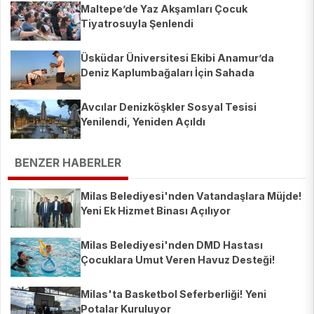
Maltepe’de Yaz Akşamları Çocuk
Tiyatrosuyla Şenlendi
Üsküdar Üniversitesi Ekibi Anamur’da
Deniz Kaplumbağaları İçin Sahada
Avcılar Denizköşkler Sosyal Tesisi
Yenilendi, Yeniden Açıldı
BENZER HABERLER
Milas Belediyesi'nden Vatandaşlara Müjde!
Yeni Ek Hizmet Binası Açılıyor
Milas Belediyesi'nden DMD Hastası
Çocuklara Umut Veren Havuz Desteği!
Milas'ta Basketbol Seferberliği! Yeni
Potalar Kuruluyor