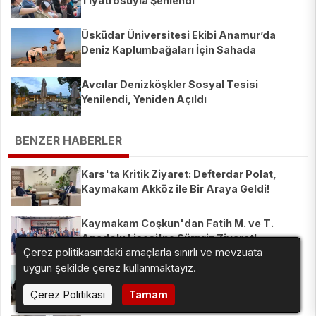
Tiyatrosuyla Şenlendi
Üsküdar Üniversitesi Ekibi Anamur’da
Deniz Kaplumbağaları İçin Sahada
Avcılar Denizköşkler Sosyal Tesisi
Yenilendi, Yeniden Açıldı
BENZER HABERLER
Kars'ta Kritik Ziyaret: Defterdar Polat,
Kaymakam Akköz ile Bir Araya Geldi!
Kaymakam Coşkun'dan Fatih M. ve T.
Anadolu Lisesi'ne Sürpriz Ziyaret!
Çerez politikasındaki amaçlarla sınırlı ve mevzuata
uygun şekilde çerez kullanmaktayız.
Kaymakam Kahraman'dan Bacalı Köyü'ne
Ziyaret: Vatandaşın Sesi Dinlendi!
Çerez Politikası
Tamam