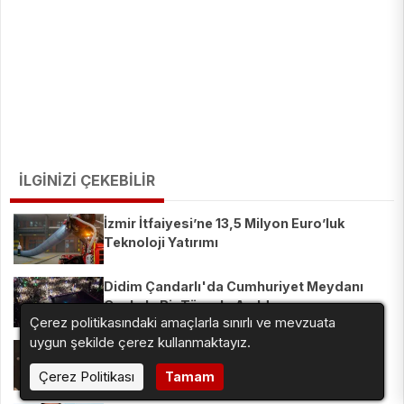
İLGİNİZİ ÇEKEBİLİR
İzmir İtfaiyesi’ne 13,5 Milyon Euro’luk
Teknoloji Yatırımı
Didim Çandarlı'da Cumhuriyet Meydanı
Coşkulu Bir Törenle Açıldı
Çerez politikasındaki amaçlarla sınırlı ve mevzuata
uygun şekilde çerez kullanmaktayız.
Gözde Demirbilek, Devran İskender Aynı
Sahnede
Çerez Politikası
Tamam