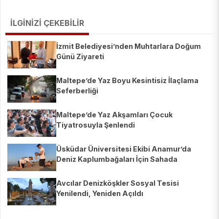
İLGİNİZİ ÇEKEBİLİR
İzmit Belediyesi’nden Muhtarlara Doğum
Günü Ziyareti
Maltepe’de Yaz Boyu Kesintisiz İlaçlama
Seferberliği
Maltepe’de Yaz Akşamları Çocuk
Tiyatrosuyla Şenlendi
Üsküdar Üniversitesi Ekibi Anamur’da
Deniz Kaplumbağaları İçin Sahada
Avcılar Denizköşkler Sosyal Tesisi
Yenilendi, Yeniden Açıldı