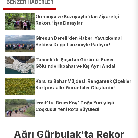
BENZER HABERLER
Ormanya ve Kuzuyayla'dan Ziyaretçi
Rekoru! İşte Detaylar
Giresun Dereli'den Haber: Yavuzkemal
Beldesi Doğa Turizmiyle Parlıyor!
Tunceli'de Şaşırtan Görüntü: Buyer
Gölü'nde İlkbahar ve Kış Aynı Anda!
Kars'ta Bahar Müjdesi: Rengarenk Çiçekler
Kartpostallık Görüntüler Oluşturdu!
İzmit'te 'Bizim Köy' Doğa Yürüyüşü
Coşkusu! Yeni Rota Büyüledi
Ağrı Gürbulak'ta Rekor