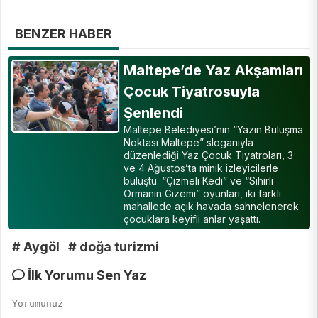
BENZER HABER
Maltepe’de Yaz Akşamları
Çocuk Tiyatrosuyla
Şenlendi
Maltepe Belediyesi’nin “Yazın Buluşma
Noktası Maltepe” sloganıyla
düzenlediği Yaz Çocuk Tiyatroları, 3
ve 4 Ağustos’ta minik izleyicilerle
buluştu. “Çizmeli Kedi” ve “Sihirli
Ormanın Gizemi” oyunları, iki farklı
mahallede açık havada sahnelenerek
çocuklara keyifli anlar yaşattı.
# Aygöl
# doğa turizmi
İlk Yorumu Sen Yaz