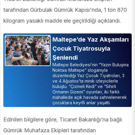
tarafından Gürbulak Gümrük Kapısı'nda, 1 ton 870
kilogram yasaklı madde ele geçirildiği açıklandı.
Maltepe’de Yaz Akşamları
Çocuk Tiyatrosuyla
Şenlendi
Maltepe Belediyesi’nin “Yazın Buluşma
Noktası Maltepe” sloganıyla
düzenlediği Yaz Çocuk Tiyatroları, 3
ve 4 Ağustos’ta minik izleyicilerle
buluştu. “Çizmeli Kedi” ve “Sihirli
Ormanın Gizemi” oyunları, iki farklı
mahallede açık havada sahnelenerek
çocuklara keyifli anlar yaşattı.
Edinilen bilgilere göre, Ticaret Bakanlığı’na bağlı
Gümrük Muhafaza Ekipleri tarafından