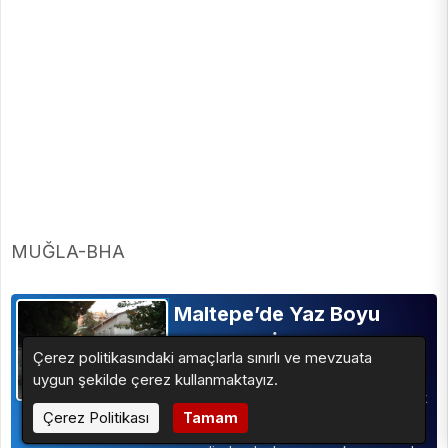
MUĞLA-BHA
Maltepe’de Yaz Boyu
Kesintisiz İlaçlama
Çerez politikasındaki amaçlarla sınırlı ve mevzuata
Seferberliği
uygun şekilde çerez kullanmaktayız.
Maltepe Belediyesi, yaz aylarında halk
sağlığını korumaya yönelik ilaçlama
Çerez Politikası
Tamam
çalışmalarını aralıksız sürdürüyor. İlçe