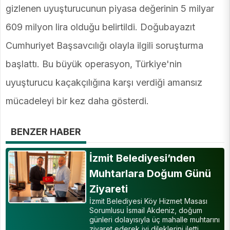
gizlenen uyuşturucunun piyasa değerinin 5 milyar
609 milyon lira olduğu belirtildi. Doğubayazıt
Cumhuriyet Başsavcılığı olayla ilgili soruşturma
başlattı. Bu büyük operasyon, Türkiye'nin
uyuşturucu kaçakçılığına karşı verdiği amansız
mücadeleyi bir kez daha gösterdi.
BENZER HABER
İzmit Belediyesi’nden
Muhtarlara Doğum Günü
Ziyareti
İzmit Belediyesi Köy Hizmet Masası
Sorumlusu İsmail Akdeniz, doğum
günleri dolayısıyla üç mahalle muhtarını
ziyaret ederek iyi dileklerini iletti.