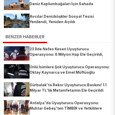
Deniz Kaplumbağaları İçin Sahada
Avcılar Denizköşkler Sosyal Tesisi
Yenilendi, Yeniden Açıldı
BENZER HABERLER
23 İlde Nefes Kesen Uyuşturucu
Operasyonu: 6 Milyon Hap Ele Geçirildi,
Bakan Yerlikaya'dan Sert Mesaj!
Ünlü İsimlere Şok Uyuşturucu Operasyonu:
Oktay Kaynarca ve Emel Müftüoğlu
Gözaltında!
Gürbulak'ta Rekor Uyuşturucu Baskını! 1.1
Milyar TL'lik Metamfetamin Ele Geçirildi
Antalya'da Uyuşturucu Operasyonu:
Muhtar Gebeş'ten TİMBİR ve Yetkililere
Teşekkür!