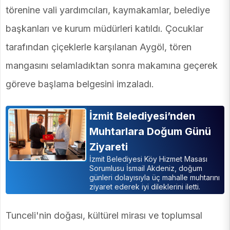
törenine vali yardımcıları, kaymakamlar, belediye
başkanları ve kurum müdürleri katıldı. Çocuklar
tarafından çiçeklerle karşılanan Aygöl, tören
mangasını selamladıktan sonra makamına geçerek
göreve başlama belgesini imzaladı.
İzmit Belediyesi’nden
Muhtarlara Doğum Günü
Ziyareti
İzmit Belediyesi Köy Hizmet Masası
Sorumlusu İsmail Akdeniz, doğum
günleri dolayısıyla üç mahalle muhtarını
ziyaret ederek iyi dileklerini iletti.
Tunceli'nin doğası, kültürel mirası ve toplumsal