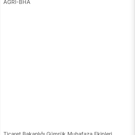
AĞRI-BHA
Ticaret Bakanlığı Gümrük Muhafaza Ekipleri