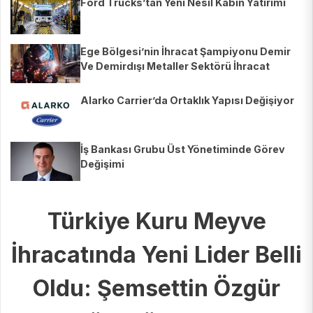
Ford Trucks’tan Yeni Nesil Kabin Yatırımı
Ege Bölgesi’nin İhracat Şampiyonu Demir
Ve Demirdışı Metaller Sektörü İhracat
Şampiyonları Listesinde 28 Firmayla Yerini
Aldı
Alarko Carrier’da Ortaklık Yapısı Değişiyor
İş Bankası Grubu Üst Yönetiminde Görev
Değişimi
Türkiye Kuru Meyve
İhracatında Yeni Lider Belli
Oldu: Şemsettin Özgür