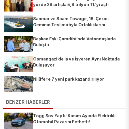
yüzde 28 artışla 5,8 trilyon TL’yi aştı
Sanmar ve Saam Towage, 16. Çekici
Geminin Teslimatıyla Ortaklıklarını
Güçlendirdi
Başkan Eşki Çamdibi’nde Vatandaşlarla
Buluştu
Osmangazi’de İş ve İşveren Aynı Noktada
Buluşuyor
Nilüfer’e 7 yeni park kazandırılıyor
BENZER HABERLER
Togg Şov Yaptı! Kasım Ayında Elektrikli
Otomobil Pazarını Fethetti!