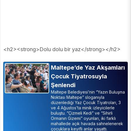
<h2><strong>Dolu dolu bir yaz</strong></h2>
Maltepe’de Yaz Akşamları
Çocuk Tiyatrosuyla
Şenlendi
Maltepe Belediyesi’nin “Yazın Buluşma
Noktası Maltepe” sloganıyla
düzenlediği Yaz Çocuk Tiyatroları, 3
ve 4 Ağustos’ta minik izleyicilerle
buluştu. “Çizmeli Kedi” ve “Sihirli
Ormanın Gizemi” oyunları, iki farklı
mahallede açık havada sahnelenerek
çocuklara keyifli anlar yaşattı.