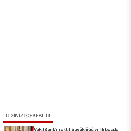
İLGİNİZİ ÇEKEBİLİR
VakıfBank’ın aktif büyüklüğü yıllık bazda