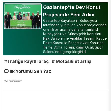
Gaziantep’te Dev Konut
Projesinde Yeni Adım
Gaziantep Büyükşehir Belediyesi
tarafından yürütülen konut projelerinde
önemli bir aşama daha tamamlandı.
Kuzeyşehir ve Güneyşehir Konutları
Hak Sahiplerine Anahtar Teslimi, Kat ve
Daire Kurası ile Bahçelievler Konutları
Temel Atma Töreni, Kamil Ocak Spor
Salonu’nda gerçekleştirildi.
#Trafiğe kayıtlı araç
# Motosiklet artışı
İlk Yorumu Sen Yaz