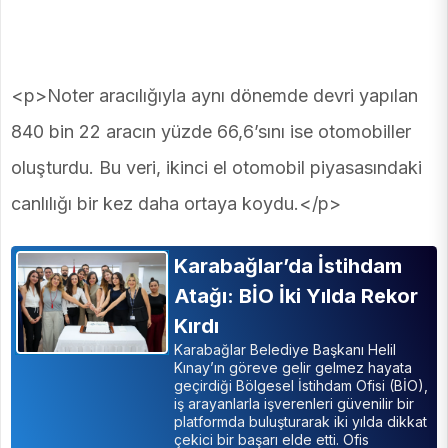
<p>Noter aracılığıyla aynı dönemde devri yapılan
840 bin 22 aracın yüzde 66,6’sını ise otomobiller
oluşturdu. Bu veri, ikinci el otomobil piyasasındaki
canlılığı bir kez daha ortaya koydu.</p>
Karabağlar’da İstihdam
Atağı: BİO İki Yılda Rekor
Kırdı
Karabağlar Belediye Başkanı Helil
Kınay’ın göreve gelir gelmez hayata
geçirdiği Bölgesel İstihdam Ofisi (BİO),
iş arayanlarla işverenleri güvenilir bir
platformda buluşturarak iki yılda dikkat
çekici bir başarı elde etti. Ofis