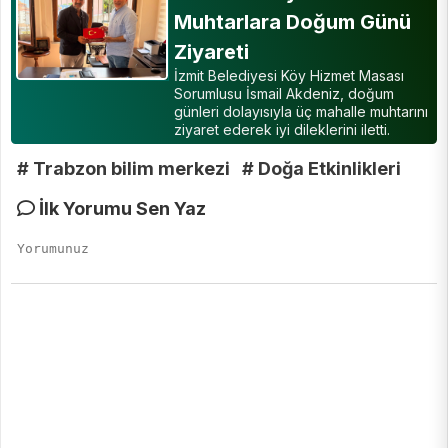
Muhtarlara Doğum Günü
Ziyareti
İzmit Belediyesi Köy Hizmet Masası
Sorumlusu İsmail Akdeniz, doğum
günleri dolayısıyla üç mahalle muhtarını
ziyaret ederek iyi dileklerini iletti.
# Trabzon bilim merkezi
# Doğa Etkinlikleri
İlk Yorumu Sen Yaz