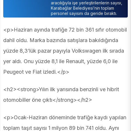
aracılığıyla işe yerleştirilenlerin sayısı,
Karabağlar Belediyesi’nin toplam
personel sayısını da geride bıraktı.
<p>Haziran ayında trafiğe 72 bin 361 sıfır otomobil
dahil oldu. Marka bazında satışlara bakıldığında
yüzde 8,3’lük pazar payıyla Volkswagen ilk sırada
yer aldı. Onu yüzde 8,1 ile Renault, yüzde 6,0 ile
Peugeot ve Fiat izledi.</p>
<h2><strong>Yılın ilk yarısında benzinli ve hibrit
otomobiller öne çıktı</strong></h2>
<p>Ocak-Haziran döneminde trafiğe kaydı yapılan
toplam taşıt sayısı 1 milyon 89 bin 741 oldu. Aynı