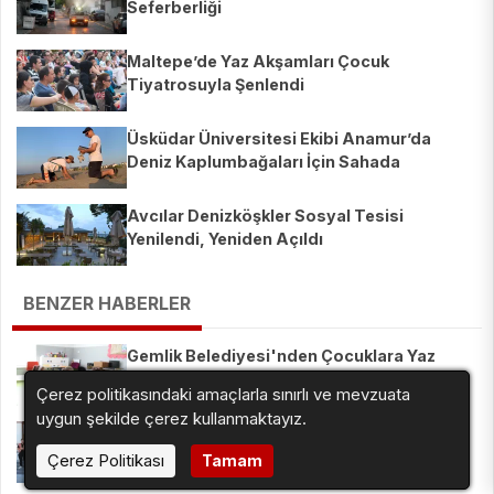
Seferberliği
Maltepe’de Yaz Akşamları Çocuk
Tiyatrosuyla Şenlendi
Üsküdar Üniversitesi Ekibi Anamur’da
Deniz Kaplumbağaları İçin Sahada
Avcılar Denizköşkler Sosyal Tesisi
Yenilendi, Yeniden Açıldı
BENZER HABERLER
Gemlik Belediyesi'nden Çocuklara Yaz
Okulu Müjdesi! Eğitimde Fırsat Eşitliği
Çerez politikasındaki amaçlarla sınırlı ve mevzuata
Artıyor
uygun şekilde çerez kullanmaktayız.
Konya'da Özel Öğrenciler Yaz Okulunda
Coşuyor! Eğlence ve Öğrenme Bir Arada
Çerez Politikası
Tamam