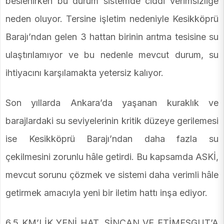
beslenirken bu durum sistemde ciddi verimsizliğe
neden oluyor. Tersine işletim nedeniyle Kesikköprü
Barajı’ndan gelen 3 hattan birinin arıtma tesisine su
ulaştırılamıyor ve bu nedenle mevcut durum, su
ihtiyacını karşılamakta yetersiz kalıyor.
Son yıllarda Ankara’da yaşanan kuraklık ve
barajlardaki su seviyelerinin kritik düzeye gerilemesi
ise Kesikköprü Barajı’ndan daha fazla su
çekilmesini zorunlu hâle getirdi. Bu kapsamda ASKİ,
mevcut sorunu çözmek ve sistemi daha verimli hâle
getirmek amacıyla yeni bir iletim hattı inşa ediyor.
6,5 KM’LİK YENİ HAT, SİNCAN VE ETİMESGUT’A