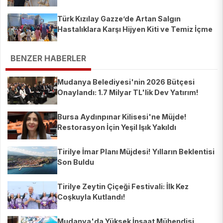
Türk Kızılay Gazze’de Artan Salgın
Hastalıklara Karşı Hijyen Kiti ve Temiz İçme
Suyu Dağıtıyor
BENZER HABERLER
Mudanya Belediyesi'nin 2026 Bütçesi
Onaylandı: 1.7 Milyar TL'lik Dev Yatırım!
Bursa Aydınpınar Kilisesi'ne Müjde!
Restorasyon İçin Yeşil Işık Yakıldı
Tirilye İmar Planı Müjdesi! Yılların Beklentisi
Son Buldu
Tirilye Zeytin Çiçeği Festivali: İlk Kez
Coşkuyla Kutlandı!
Mudanya'da Yüksek İnşaat Mühendisi