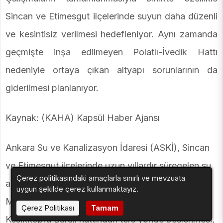
Sincan ve Etimesgut ilçelerinde suyun daha düzenli
ve kesintisiz verilmesi hedefleniyor. Aynı zamanda
geçmişte inşa edilmeyen Polatlı-İvedik Hattı
nedeniyle ortaya çıkan altyapı sorunlarının da
giderilmesi planlanıyor.
Kaynak: (KAHA) Kapsül Haber Ajansı
Ankara Su ve Kanalizasyon İdaresi (ASKİ), Sincan
ve Etimesgut ilçelerinde uzun yıllardır süregelen su
Çerez politikasındaki amaçlarla sınırlı ve mevzuata
altyapısı sorunlarına köklü bir çözüm getiriyor.
uygun şekilde çerez kullanmaktayız.
Mevcut durumda, TC-2 İçme Suyu Deposu'nun
Çerez Politikası
Tamam
Kesikköprü Barajı hattından ters yönde beslenmesi,