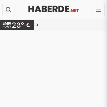
23°
İZMIR
STERLIN
64.43 ₺
Açık