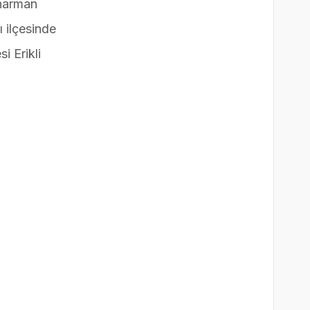
iharman
ı ilçesinde
i Erikli