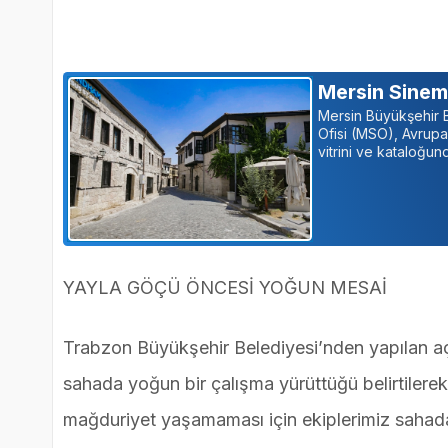
Mersin Sinema
Mersin Büyükşehir B
Ofisi (MSO), Avrupa 
vitrini ve kataloğun
YAYLA GÖÇÜ ÖNCESİ YOĞUN MESAİ
Trabzon Büyükşehir Belediyesi’nden yapılan aç
sahada yoğun bir çalışma yürüttüğü belirtilerek
mağduriyet yaşamaması için ekiplerimiz sahad