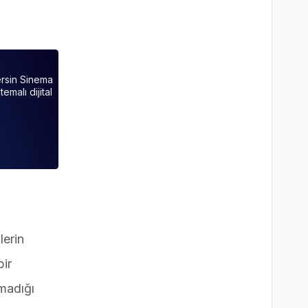
ersin Sinema
malı dijital
lerin
bir
madığı