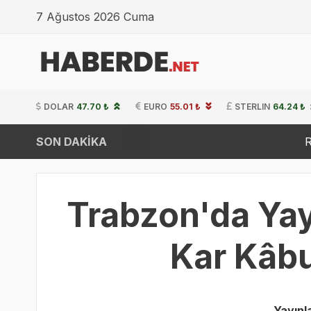
7 Ağustos 2026 Cuma
DOLAR
47.70 ₺
EURO
55.01 ₺
STERLIN
64.24 ₺
SON DAKİKA
Ro-Ro Gemisine S
Trabzon'da Yay
Kar Kâbus
Yayın