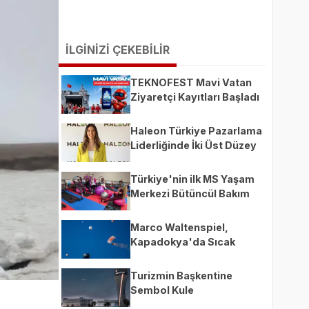
İLGİNİZİ ÇEKEBİLİR
TEKNOFEST Mavi Vatan
Ziyaretçi Kayıtları Başladı
Haleon Türkiye Pazarlama
Liderliğinde İki Üst Düzey
Atama
Türkiye'nin ilk MS Yaşam
Merkezi Bütüncül Bakım
Modeliyle Hizmete
Başladı
Marco Waltenspiel,
Kapadokya'da Sıcak
Hava Balonları Arasında
200 Km Hızla Uçtu
Turizmin Başkentine
Sembol Kule