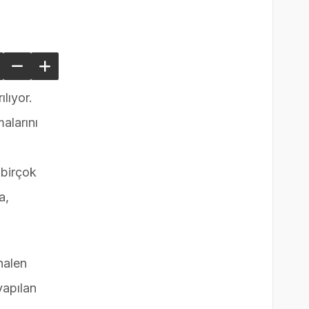
lıyor.
alarını
birçok
a,
halen
yapılan