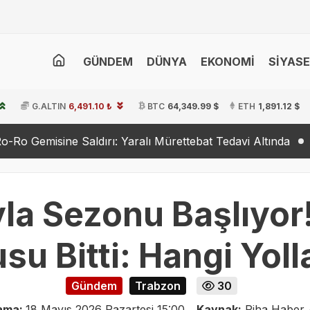
GÜNDEM
DÜNYA
EKONOMİ
SİYAS
G.ALTIN
6,491.10 ₺
BTC
64,349.99 $
ETH
1,891.12 $
aldırı: Yaralı Mürettebat Tedavi Altında
Dışişleri’nden 
la Sezonu Başlıyor
u Bitti: Hangi Yoll
Gündem
Trabzon
30
lama:
18 Mayıs 2026 Pazartesi 15:00
Kaynak:
Piha Haber 