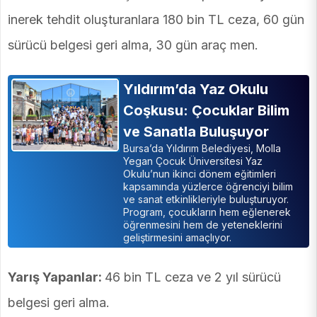
inerek tehdit oluşturanlara 180 bin TL ceza, 60 gün
sürücü belgesi geri alma, 30 gün araç men.
Yıldırım’da Yaz Okulu
Coşkusu: Çocuklar Bilim
ve Sanatla Buluşuyor
Bursa’da Yıldırım Belediyesi, Molla
Yegan Çocuk Üniversitesi Yaz
Okulu’nun ikinci dönem eğitimleri
kapsamında yüzlerce öğrenciyi bilim
ve sanat etkinlikleriyle buluşturuyor.
Program, çocukların hem eğlenerek
öğrenmesini hem de yeteneklerini
geliştirmesini amaçlıyor.
Yarış Yapanlar:
46 bin TL ceza ve 2 yıl sürücü
belgesi geri alma.