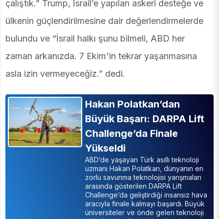
çalıştık.” Trump, İsrail’e yapılan askeri desteğe ve
ülkenin güçlendirilmesine dair değerlendirmelerde
bulundu ve “İsrail halkı şunu bilmeli, ABD her
zaman arkanızda. 7 Ekim'in tekrar yaşanmasına
asla izin vermeyeceğiz.” dedi.
Hakan Polatkan’dan
Büyük Başarı: DARPA Lift
Challenge’da Finale
Yükseldi
ABD’de yaşayan Türk asıllı teknoloji
uzmanı Hakan Polatkan, dünyanın en
zorlu savunma teknolojisi yarışmaları
arasında gösterilen DARPA Lift
Challenge’da geliştirdiği insansız hava
aracıyla finale kalmayı başardı. Büyük
üniversiteler ve önde gelen teknoloji