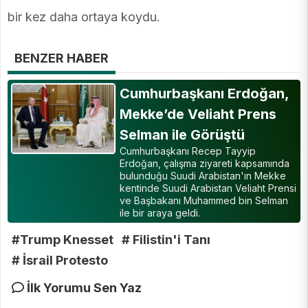
bir kez daha ortaya koydu.
BENZER HABER
Cumhurbaşkanı Erdoğan,
Mekke’de Veliaht Prens
Selman ile Görüştü
Cumhurbaşkanı Recep Tayyip
Erdoğan, çalışma ziyareti kapsamında
bulunduğu Suudi Arabistan'ın Mekke
kentinde Suudi Arabistan Veliaht Prensi
ve Başbakanı Muhammed bin Selman
ile bir araya geldi.
#Trump Knesset
# Filistin'i Tanı
# İsrail Protesto
İlk Yorumu Sen Yaz