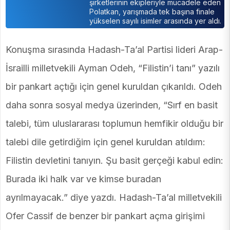
şirketlerinin ekipleriyle mücadele eden
Polatkan, yarışmada tek başına finale
yükselen sayılı isimler arasında yer aldı.
Konuşma sırasında Hadash-Ta’al Partisi lideri Arap-
İsrailli milletvekili Ayman Odeh, “Filistin’i tanı” yazılı
bir pankart açtığı için genel kuruldan çıkarıldı. Odeh
daha sonra sosyal medya üzerinden, “Sırf en basit
talebi, tüm uluslararası toplumun hemfikir olduğu bir
talebi dile getirdiğim için genel kuruldan atıldım:
Filistin devletini tanıyın. Şu basit gerçeği kabul edin:
Burada iki halk var ve kimse buradan
ayrılmayacak.” diye yazdı. Hadash-Ta’al milletvekili
Ofer Cassif de benzer bir pankart açma girişimi