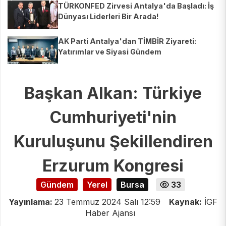
TÜRKONFED Zirvesi Antalya'da Başladı: İş
Dünyası Liderleri Bir Arada!
AK Parti Antalya'dan TİMBİR Ziyareti:
Yatırımlar ve Siyasi Gündem
Başkan Alkan: Türkiye
Cumhuriyeti'nin
Kuruluşunu Şekillendiren
Erzurum Kongresi
Gündem
Yerel
Bursa
33
Yayınlama:
23 Temmuz 2024 Salı 12:59
Kaynak:
İGF
Haber Ajansı