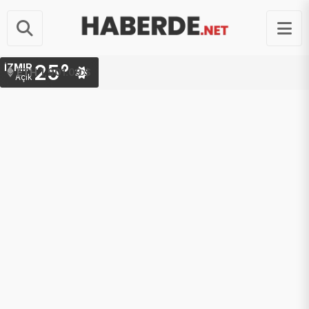
25°
İZMIR
ETH
1,901.09 $
Açık