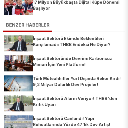
17 Milyon Büyükbaşta Dijital Küpe Dönemi
Başlıyor
BENZER HABERLER
İnşaat Sektörü Ekimde Beklentileri
Karşılamadı: THBB Endeksi Ne Diyor?
İnşaat Sektöründe Devrim: Karbonsuz
Mimari İçin Yeni Platform!
Türk Müteahhitler Yurt Dışında Rekor Kırdı!
9,2 Milyar Dolarlık Dev Projeler!
İnşaat Sektörü Alarm Veriyor! THBB'den
Kritik Uyarı
İnşaat Sektörü Canlandı! Yapı
Ruhsatlarında Yüzde 47'lik Dev Artış!