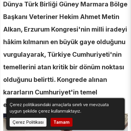
Dünya Türk Birliği Güney Marmara Bölge
Başkanı Veteriner Hekim Ahmet Metin
Alkan, Erzurum Kongresi'nin milli iradeyi
hâkim kılmanın en büyük gaye olduğunu
vurgulayarak, Türkiye Cumhuriyeti'nin
temellerini atan kritik bir dönüm noktası
olduğunu belirtti. Kongrede alınan
kararların Cumhuriyet'in temel
esaslarını oluşturduğunu dile getirdi.
Çerez politikasındaki amaçlarla sınırlı ve mevzuata
uygun şekilde çerez kullanmaktayız.
Çerez Politikası
Tamam