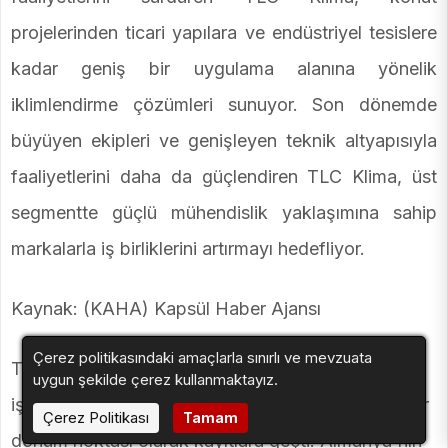
projelerinden ticari yapılara ve endüstriyel tesislere
kadar geniş bir uygulama alanına yönelik
iklimlendirme çözümleri sunuyor. Son dönemde
büyüyen ekipleri ve genişleyen teknik altyapısıyla
faaliyetlerini daha da güçlendiren TLC Klima, üst
segmentte güçlü mühendislik yaklaşımına sahip
markalarla iş birliklerini artırmayı hedefliyor.
Kaynak: (KAHA) Kapsül Haber Ajansı
Çerez politikasındaki amaçlarla sınırlı ve mevzuata
TLC Klima ve Panasonic Klima arasındaki stratejik
uygun şekilde çerez kullanmaktayız.
iş birliği, Türkiye iklimlendirme pazarında önemli bir
Çerez Politikası
Tamam
dönüm noktası olarak kayıtlara geçti. Almanya'nın