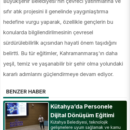
Büyükşehir Belediyesi'nin çevreci yatırımlarına ve
sıfır atık projesini il genelinde yaygınlaştırma
hedefine vurgu yaparak, özellikle gençlerin bu
konularda bilgilendirilmesinin çevresel
sürdürülebilirlik açısından hayati önem taşıdığını
belirtti. Bu tür eğitimler, Kahramanmaraş'ın daha
yeşil, temiz ve yaşanabilir bir şehir olma yolundaki
kararlı adımlarını güçlendirmeye devam ediyor.
BENZER HABER
Kütahya’da Personele
Dijital Dönüşüm Eğitimi
Kütahya Belediyesi, teknolojik
gelişmelere uyum sağlamak ve kamu