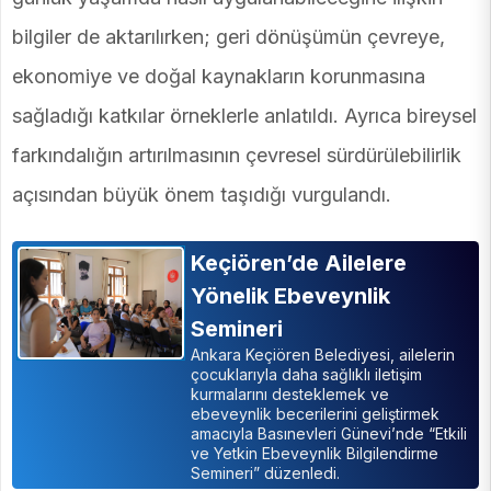
bilgiler de aktarılırken; geri dönüşümün çevreye,
ekonomiye ve doğal kaynakların korunmasına
sağladığı katkılar örneklerle anlatıldı. Ayrıca bireysel
farkındalığın artırılmasının çevresel sürdürülebilirlik
açısından büyük önem taşıdığı vurgulandı.
Keçiören’de Ailelere
Yönelik Ebeveynlik
Semineri
Ankara Keçiören Belediyesi, ailelerin
çocuklarıyla daha sağlıklı iletişim
kurmalarını desteklemek ve
ebeveynlik becerilerini geliştirmek
amacıyla Basınevleri Günevi’nde “Etkili
ve Yetkin Ebeveynlik Bilgilendirme
Semineri” düzenledi.