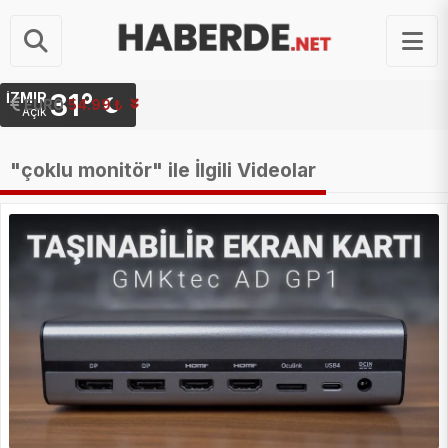
31°
İZMIR
EURO
54.99 ₺
Açık
"çoklu monitör" ile İlgili Videolar