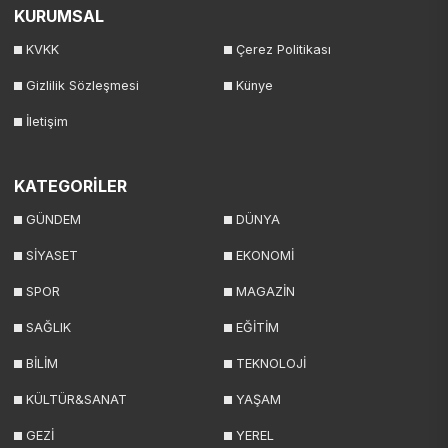
KURUMSAL
KVKK
Çerez Politikası
Gizlilik Sözleşmesi
Künye
İletişim
KATEGORİLER
GÜNDEM
DÜNYA
SİYASET
EKONOMİ
SPOR
MAGAZİN
SAĞLIK
EĞİTİM
BİLİM
TEKNOLOJİ
KÜLTÜR&SANAT
YAŞAM
GEZİ
YEREL