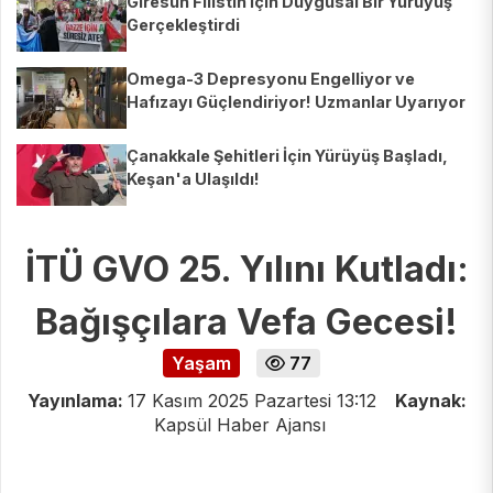
Giresun Filistin İçin Duygusal Bir Yürüyüş
Gerçekleştirdi
Omega-3 Depresyonu Engelliyor ve
Hafızayı Güçlendiriyor! Uzmanlar Uyarıyor
Çanakkale Şehitleri İçin Yürüyüş Başladı,
Keşan'a Ulaşıldı!
İTÜ GVO 25. Yılını Kutladı:
Bağışçılara Vefa Gecesi!
Yaşam
77
Yayınlama:
17 Kasım 2025 Pazartesi 13:12
Kaynak:
Kapsül Haber Ajansı