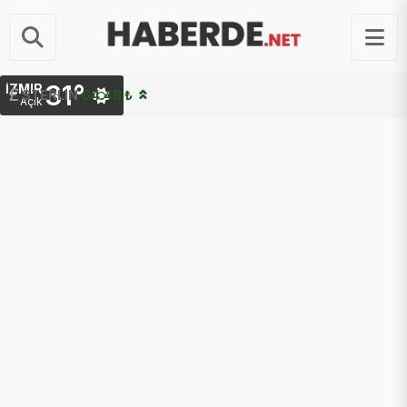
31°
İZMIR
STERLIN
64.48 ₺
Açık