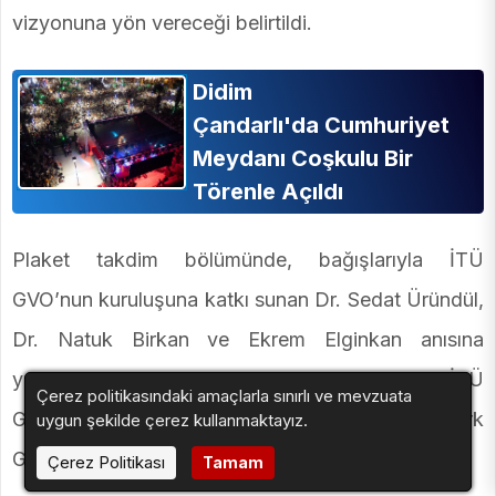
vizyonuna yön vereceği belirtildi.
Didim
Çandarlı'da Cumhuriyet
Meydanı Coşkulu Bir
Törenle Açıldı
Plaket takdim bölümünde, bağışlarıyla İTÜ
GVO’nun kuruluşuna katkı sunan Dr. Sedat Üründül,
Dr. Natuk Birkan ve Ekrem Elginkan anısına
yakınlarına teşekkür plaketleri verildi. Tören, İTÜ
Çerez politikasındaki amaçlarla sınırlı ve mevzuata
GVO Öğrenci Korosu’nun “İTÜ Marşı” ve “Atatürk
uygun şekilde çerez kullanmaktayız.
Gençleriyiz” performansıyla sona erdi.
Çerez Politikası
Tamam