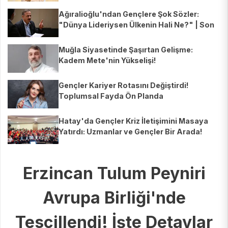
Ağıralioğlu'ndan Gençlere Şok Sözler:
"Dünya Lideriysen Ülkenin Hali Ne?" | Son
Dakika
Muğla Siyasetinde Şaşırtan Gelişme:
Kadem Mete'nin Yükselişi!
Gençler Kariyer Rotasını Değiştirdi!
Toplumsal Fayda Ön Planda
Hatay'da Gençler Kriz İletişimini Masaya
Yatırdı: Uzmanlar ve Gençler Bir Arada!
Erzincan Tulum Peyniri
Avrupa Birliği'nde
Tescillendi! İşte Detaylar