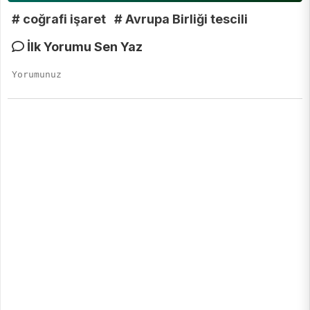
# coğrafi işaret
# Avrupa Birliği tescili
İlk Yorumu Sen Yaz