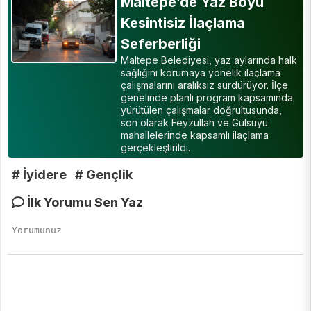
Maltepe’de Yaz Boyu
Kesintisiz İlaçlama
Seferberliği
Maltepe Belediyesi, yaz aylarında halk
sağlığını korumaya yönelik ilaçlama
çalışmalarını aralıksız sürdürüyor. İlçe
genelinde planlı program kapsamında
yürütülen çalışmalar doğrultusunda,
son olarak Feyzullah ve Gülsuyu
mahallelerinde kapsamlı ilaçlama
gerçekleştirildi.
# İyidere
# Gençlik
İlk Yorumu Sen Yaz