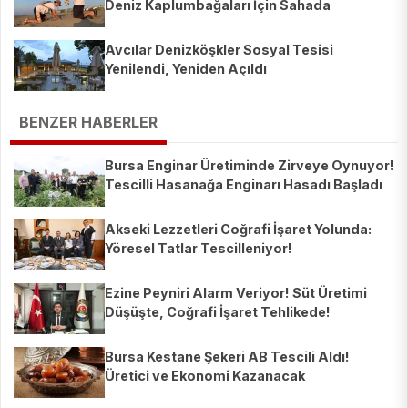
Deniz Kaplumbağaları İçin Sahada
Avcılar Denizköşkler Sosyal Tesisi
Yenilendi, Yeniden Açıldı
BENZER HABERLER
Bursa Enginar Üretiminde Zirveye Oynuyor!
Tescilli Hasanağa Enginarı Hasadı Başladı
Akseki Lezzetleri Coğrafi İşaret Yolunda:
Yöresel Tatlar Tescilleniyor!
Ezine Peyniri Alarm Veriyor! Süt Üretimi
Düşüşte, Coğrafi İşaret Tehlikede!
Bursa Kestane Şekeri AB Tescili Aldı!
Üretici ve Ekonomi Kazanacak