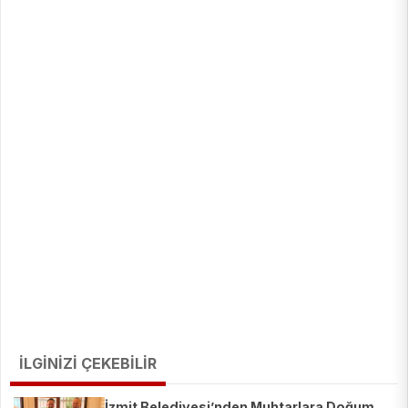
İLGİNİZİ ÇEKEBİLİR
İzmit Belediyesi’nden Muhtarlara Doğum