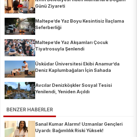
Günü Ziyareti
Maltepe’de Yaz Boyu Kesintisiz İlaçlama
Seferberliği
Maltepe’de Yaz Akşamları Çocuk
Tiyatrosuyla Şenlendi
Üsküdar Üniversitesi Ekibi Anamur’da
Deniz Kaplumbağaları İçin Sahada
Avcılar Denizköşkler Sosyal Tesisi
Yenilendi, Yeniden Açıldı
BENZER HABERLER
Sanal Kumar Alarmı! Uzmanlar Gençleri
Uyardı: Bağımlılık Riski Yüksek!