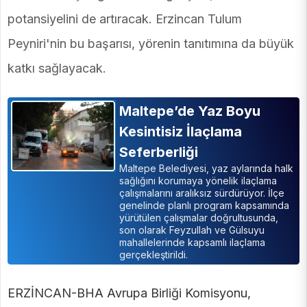
potansiyelini de artıracak. Erzincan Tulum
Peyniri'nin bu başarısı, yörenin tanıtımına da büyük
katkı sağlayacak.
Maltepe’de Yaz Boyu
Kesintisiz İlaçlama
Seferberliği
Maltepe Belediyesi, yaz aylarında halk
sağlığını korumaya yönelik ilaçlama
çalışmalarını aralıksız sürdürüyor. İlçe
genelinde planlı program kapsamında
yürütülen çalışmalar doğrultusunda,
son olarak Feyzullah ve Gülsuyu
mahallelerinde kapsamlı ilaçlama
gerçekleştirildi.
ERZİNCAN-BHA Avrupa Birliği Komisyonu,