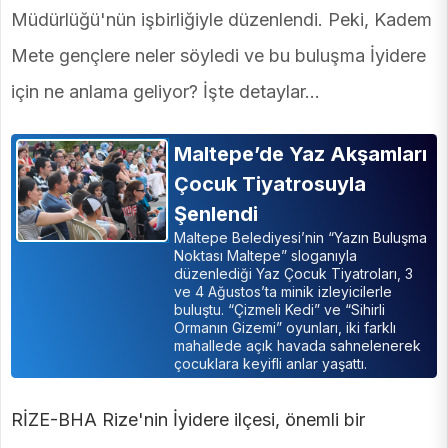
Müdürlüğü'nün işbirliğiyle düzenlendi. Peki, Kadem
Mete gençlere neler söyledi ve bu buluşma İyidere
için ne anlama geliyor? İşte detaylar...
Maltepe’de Yaz Akşamları
Çocuk Tiyatrosuyla
Şenlendi
Maltepe Belediyesi’nin “Yazın Buluşma
Noktası Maltepe” sloganıyla
düzenlediği Yaz Çocuk Tiyatroları, 3
ve 4 Ağustos’ta minik izleyicilerle
buluştu. “Çizmeli Kedi” ve “Sihirli
Ormanın Gizemi” oyunları, iki farklı
mahallede açık havada sahnelenerek
çocuklara keyifli anlar yaşattı.
RİZE-BHA Rize'nin İyidere ilçesi, önemli bir