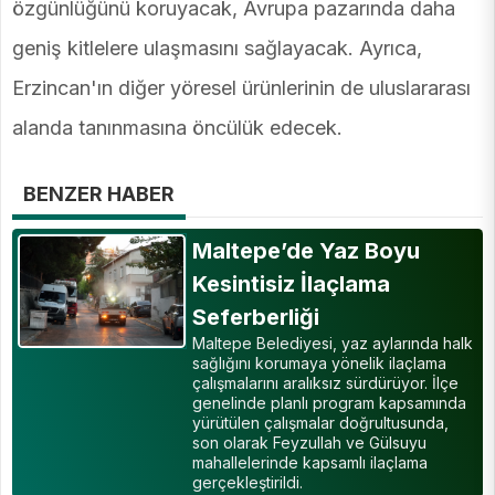
özgünlüğünü koruyacak, Avrupa pazarında daha
geniş kitlelere ulaşmasını sağlayacak. Ayrıca,
Erzincan'ın diğer yöresel ürünlerinin de uluslararası
alanda tanınmasına öncülük edecek.
BENZER HABER
Maltepe’de Yaz Boyu
Kesintisiz İlaçlama
Seferberliği
Maltepe Belediyesi, yaz aylarında halk
sağlığını korumaya yönelik ilaçlama
çalışmalarını aralıksız sürdürüyor. İlçe
genelinde planlı program kapsamında
yürütülen çalışmalar doğrultusunda,
son olarak Feyzullah ve Gülsuyu
mahallelerinde kapsamlı ilaçlama
gerçekleştirildi.