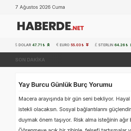
7 Ağustos 2026 Cuma
DOLAR
47.71 ₺
EURO
55.03 ₺
STERLIN
64.26 ₺
SON DAKİKA
Yay Burcu Günlük Burç Yorumu
Macera arayışında bir gün seni bekliyor. Hayal
istekli olacaksın. Sosyal bağlantılarını güçlendi
duymak önem taşıyor. Risk alma isteğinin ağır
Öğrenmeye açık bir zihinle, felsefi tartışmalar v