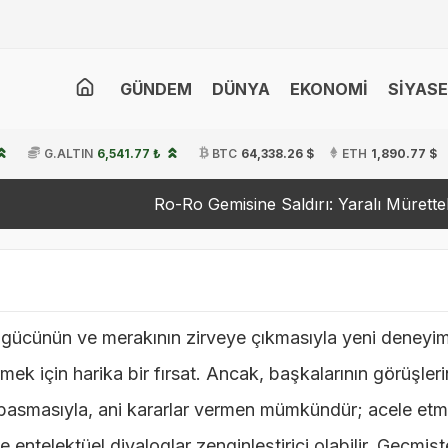
GÜNDEM
DÜNYA
EKONOMİ
SİYAS
G.ALTIN
6,541.77 ₺
BTC
64,338.26 $
ETH
1,890.77 $
Ro-Ro Gemisine Saldırı: Yaralı Mürettebat Tedavi
 gücünün ve merakının zirveye çıkmasıyla yeni deneyiml
rmek için harika bir fırsat. Ancak, başkalarının görüşler
 basmasıyla, ani kararlar vermen mümkündür; acele etm
e entelektüel diyaloglar zenginleştirici olabilir. Geçmişt