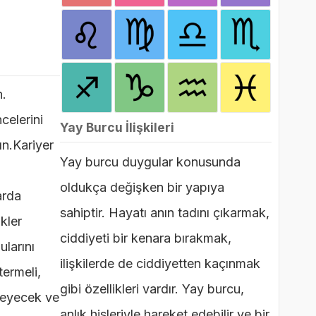
n.
celerini
Yay Burcu İlişkileri
ın.Kariyer
Yay burcu duygular konusunda
oldukça değişken bir yapıya
arda
sahiptir. Hayatı anın tadını çıkarmak,
kler
ciddiyeti bir kenara bırakmak,
larını
ilişkilerde de ciddiyetten kaçınmak
termeli,
gibi özellikleri vardır. Yay burcu,
eleyecek ve
anlık hisleriyle hareket edebilir ve bir