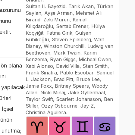
Sultan II. Bayezid, Tarık Akan, Türkan
 huzurunu
Saylan, Ayşe Arman, Mehmet Ali
Birand, Zeki Müren, Kemal
uhunu
Kılıçdaroğlu, Sertab Erener, Hülya
ktir.
Koçyiğit, Fatma Girik, Gülşen
Bubikoğlu, Steven Spielberg, Walt
Disney, Winston Churchill, Ludwig van
Beethoven, Mark Twain, Karim
Benzema, Ryan Giggs, Micheal Owen,
ı ön plana
Xabi Alonso, David Villa, Stan Smith,
Frank Sinatra, Pablo Escobar, Samuel
ını
L. Jackson, Brad Pitt, Bruce Lee,
Jamie Foxx, Britney Spears, Woody
a yapılacak
Allen, Nicki Minaj, Jake Gyllenhaal,
rleri
Taylor Swift, Scarlett Johansson, Ben
Stiller, Ozzy Osbourne, Jay-Z,
 İçsel
Christina Aguilera.
cünün
i unutma;