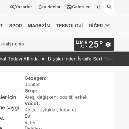
Yazarlar
Videolar
Galeriler
ET
SPOR
MAGAZİN
TEKNOLOJİ
DİĞER
25°
İZMIR
BİST
0.00
Açık
 Altında
Dışişleri’nden İsrail’e Sert Tepki: “Barış İradesi
Gezegen:
Jüpiter
Grup:
er için
Ateş, değişken, pozitif, erkek
Vucut:
ine saygı
Kalça, uyluklar, kaba et
Ev:
e.
9. Ev
e
Ünlüler: