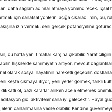
 seni daha sağlam adımlar atmaya yönlendirecek. İçsel
mek için sanatsal yönlerini açığa çıkarabilirsin; bu, r
akışına izin vermek, seni gerçek potansiyeline götürece
, bu hafta yeni fırsatlar karşına çıkabilir. Yaratıcılığın
bilir. İlişkilerde samimiyetin artıyor; mevcut bağlantılar
 Genel olarak sosyal hayatının hareketli geçebilir, dostlarl
ni keşfe çıkmaya itiyor; yeni yerler görmek, farklı kültü
 dikkatli ol, bazı kararlar alırken acele etmemek önemli.
ditasyon gibi aktiviteler sana iyi gelecektir. Hayal gü
ojelerin canlanmasına vesile olabilir. Kendine güvenmey