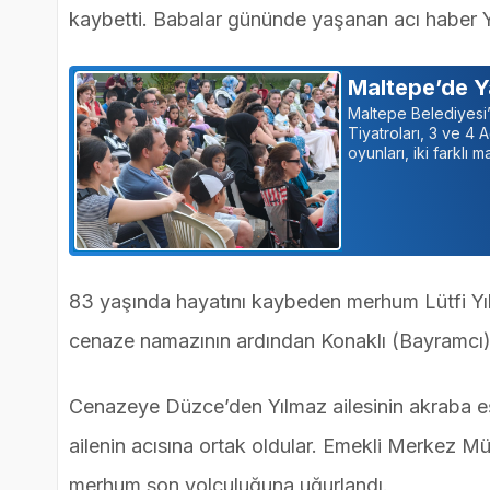
kaybetti. Babalar gününde yaşanan acı haber Y
Maltepe’de Y
Maltepe Belediyesi
Tiyatroları, 3 ve 4 A
oyunları, iki farklı
83 yaşında hayatını kaybeden merhum Lütfi Yıl
cenaze namazının ardından Konaklı (Bayramcı)
Cenazeye Düzce’den Yılmaz ailesinin akraba eş 
ailenin acısına ortak oldular. Emekli Merkez Mü
merhum son yolculuğuna uğurlandı.