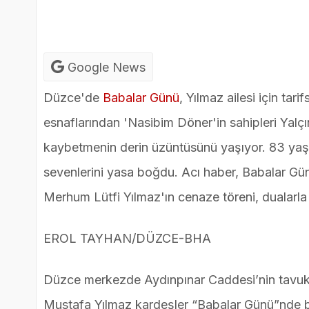
Google News
Düzce'de
Babalar Günü
, Yılmaz ailesi için tar
esnaflarından 'Nasibim Döner'in sahipleri Yalçı
kaybetmenin derin üzüntüsünü yaşıyor. 83 yaşı
sevenlerini yasa boğdu. Acı haber, Babalar Gün
Merhum Lütfi Yılmaz'ın cenaze töreni, dualarla 
EROL TAYHAN/DÜZCE-BHA
Düzce merkezde Aydınpınar Caddesi’nin tavuk d
Mustafa Yılmaz kardeşler “Babalar Günü”nde ba