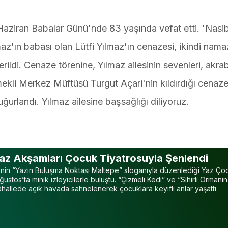
Haziran Babalar Günü'nde 83 yaşında vefat etti. 'Nasi
az'ın babası olan Lütfi Yılmaz'ın cenazesi, ikindi nama
ldi. Cenaze törenine, Yılmaz ailesinin sevenleri, akrab
Emekli Merkez Müftüsü Turgut Açari'nin kıldırdığı cenaz
rlandı. Yılmaz ailesine başsağlığı diliyoruz.
az Akşamları Çocuk Tiyatrosuyla Şenlendi
’nin “Yazın Buluşma Noktası Maltepe” sloganıyla düzenlediği Yaz Ço
ğustos’ta minik izleyicilerle buluştu. “Çizmeli Kedi” ve “Sihirli Ormanı
 mahallede açık havada sahnelenerek çocuklara keyifli anlar yaşattı.