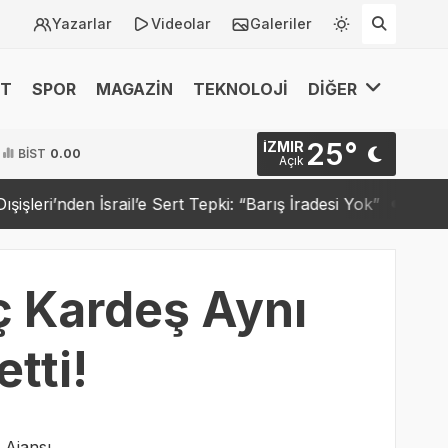
Yazarlar
Videolar
Galeriler
ET
SPOR
MAGAZİN
TEKNOLOJİ
DİĞER
25°
İZMIR
BİST
0.00
Açık
il’e Sert Tepki: “Barış İradesi Yok”
Trump “Tarihi Anlaşm
ç Kardeş Aynı
tti!
 Ajansı