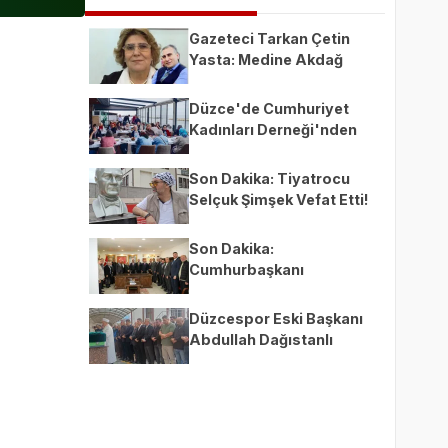
Gazeteci Tarkan Çetin
Yasta: Medine Akdağ
Hayatını Kaybetti
Düzce'de Cumhuriyet
Kadınları Derneği'nden
Önemli Toplantı: Burslar
ve Faaliyetler Masaya
Son Dakika: Tiyatrocu
Yatırıldı!
Selçuk Şimşek Vefat Etti!
Ankara'da Acı Kayıp
Son Dakika:
Cumhurbaşkanı
Yardımcısı Yılmaz'dan
Düzce Çıkarması!
Düzcespor Eski Başkanı
Abdullah Dağıstanlı
Hayatını Kaybetti