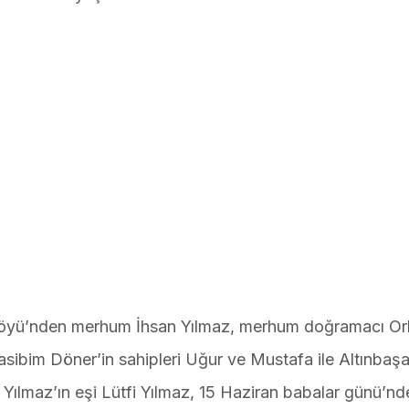
 Köyü’nden merhum İhsan Yılmaz, merhum doğramacı O
sibim Döner’in sahipleri Uğur ve Mustafa ile Altınbaş
 Yılmaz’ın eşi Lütfi Yılmaz, 15 Haziran babalar günü’nd