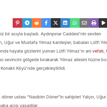
ifsiz bir acıyla başladı. Aydınpınar Caddesi'nin sevilen
n, Uğur ve Mustafa Yılmaz kardeşler, babaları Lütfi Yıl
nda hayata gözlerini yuman Lütfi Yılmaz'ın ani
vefat
ı,
ü sevincini gölgede bırakarak Yılmaz ailesini hüzne b
Konaklı Köyü'nde gerçekleştirildi.
öner ustası “Nasibim Döner”in sahipleri Yalçın, Uğur
ba acısı yaşadılar.