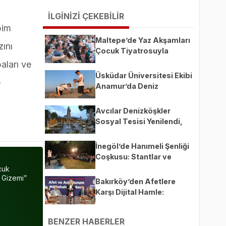
İLGİNİZİ ÇEKEBİLİR
bim
Maltepe’de Yaz Akşamları
zını
Çocuk Tiyatrosuyla
Şenlendi
aları ve
Üsküdar Üniversitesi Ekibi
e
Anamur’da Deniz
Kaplumbağaları İçin
Sahada
Avcılar Denizköşkler
Sosyal Tesisi Yenilendi,
Yeniden Açıldı
İnegöl’de Hanımeli Şenliği
Coşkusu: Stantlar ve
Etkinlikler Yoğun İlgi
cuk
n Gizemi”
Görüyor
Bakırköy’den Afetlere
Karşı Dijital Hamle:
“Bakırköy Güvende”
BENZER HABERLER