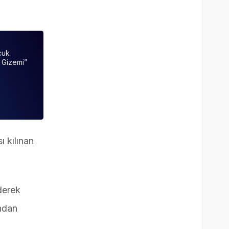
cuk
n Gizemi”
 kılınan
derek
ından