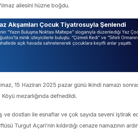
ılmaz ailesini hüzne boğdu.
az Akşamları Çocuk Tiyatrosuyla Şenlendi
’nin “Yazın Buluşma Noktası Maltepe” sloganıyla düzenlediği Yaz Ço
ğustos’ta minik izleyicilerle buluştu. “Çizmeli Kedi” ve “Sihirli Ormanı
 mahallede açık havada sahnelenerek çocuklara keyifli anlar yaşattı.
maz, 15 Haziran 2025 pazar günü ikindi namazı sonrası
 Köyü mezarlığında defnedildi.
ve dostları ile esnaflar ve çok sayıda seveni iştirak e
ftüsü Turgut Açari’nin kıldırdığı cenaze namazının ard