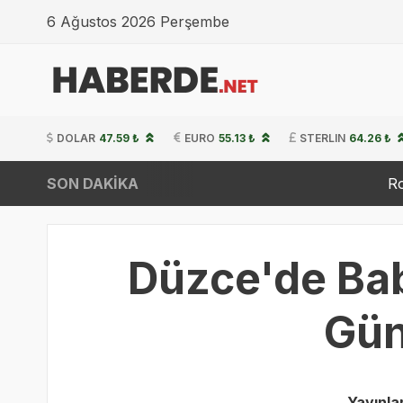
6 Ağustos 2026 Perşembe
DOLAR
47.59 ₺
EURO
55.13 ₺
STERLIN
64.26 ₺
SON DAKİKA
Ro-Ro Gemisine Sald
Düzce'de Bab
Gün
Yayınl