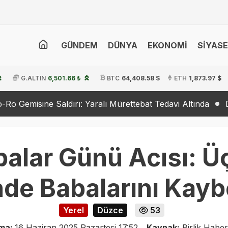
GÜNDEM
DÜNYA
EKONOMİ
SİYAS
G.ALTIN
6,501.66 ₺
BTC
64,408.58 $
ETH
1,873.97 $
ırı: Yaralı Mürettebat Tedavi Altında
Dışişleri’nden İsra
alar Günü Acısı: Ü
de Babalarını Kaybe
Yerel
Düzce
53
ama:
16 Haziran 2025 Pazartesi 17:52
Kaynak:
Birlik Haber