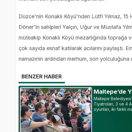
Düzce'nin Konaklı Köyü'nden Lütfi Yılmaz, 15 
Döner'in sahipleri Yalçın, Uğur ve Mustafa Yılm
müteakip Konaklı Köyü mezarlığında toprağa veri
çok sayıda esnaf katılarak acılarını paylaştı. 
namazının ardından merhum, son yolculuğuna uğu
BENZER HABER
Maltepe’de Y
Maltepe Belediyesi
Tiyatroları, 3 ve 4 A
oyunları, iki farklı