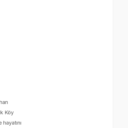
rhan
ak Köy
e hayatını